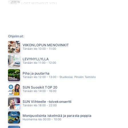
LOST WITHOUT YOU
GOODREM DELTA
19.33
SYDÄNTÄ SÄRKEE
ERIN
19.29
RÖÖPERIN KUU
TOMMI LÄNTINEN
Ohjelmat:
19.25
VIIKONLOPUN MENOVINKIT
HOW WILL I KNOW
Tänään klo 10:00 - 11:00
WHITNEY HOUSTON
19.20
LEVYHYLLYLLÄ
IHMEENI
Tänään klo 11:00 - 12:00
REINO NORDIN
19.17
Piha ja puutarha
SOKERIPALA
Tänään klo 12:00 - 13:00 - Studiossa: Pinsiön Taimisto
TONI ROSSI JA SINITAIVAS
19.14
SUN Suosikit TOP 20
RAKASTAN NIIN KAUAN KUIN MÄ VOIN
Tänään klo 14:00 - 16:00
JUHA TAPIO
19.10
SUN Viihteelle -toivekonsertti
SAY YOU SAY ME
Tänään klo 18:00 - 22:00
LIONEL RICHIE
19.06
Monipuolisinta iskelmää ja parasta poppia
LÄHETYSSAARNAAJA
Huomenna klo 00:00 - 10:00
DINGO
19.03