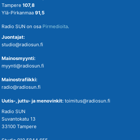
Tampere
107,8
Ylä-Pirkanmaa
91,5
Radio SUN on osa
Pirmedioita
.
Juontajat:
studio@radiosun.fi
Mainosmyynti:
myynti@radiosun.fi
Mainostrafiikki:
radio@radiosun.fi
Uutis-, juttu- ja menovinkit:
toimitus@radiosun.fi
Radio SUN
Suvantokatu 13
33100 Tampere