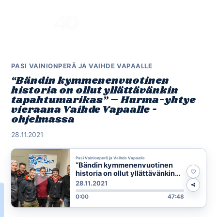
Skip
to
Menu
content
PASI VAINIONPERÄ JA VAIHDE VAPAALLE
“Bändin kymmenenvuotinen
historia on ollut yllättävänkin
tapahtumarikas” – Hurma-yhtye
vieraana Vaihde Vapaalle -
ohjelmassa
28.11.2021
Pasi Vainionperä ja Vaihde Vapaalle
“Bändin kymmenenvuotinen
historia on ollut yllättävänkin
tapahtumarikas” – Hurma-
28.11.2021
yhtye vieraana Vaihde Vapaalle
0:00
47:48
-ohjelmassa