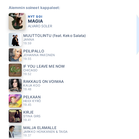
Aiemmin soineet kappaleet:
NYT SOI
MAGIA
ALVARO SOLER
MUUTTOLINTU (feat. Keko Salata)
JANNA
19.59
PEILIPALLO
JOHANNA PAKONEN
19.55
IF YOU LEAVE ME NOW
CHICAGO
19.52
RAKKAUS ON VOIMAA
KAIJA KOO
19.48
PELKÄÄN
HEIDI KYRÖ
19.45
KIRJE
STINA GIRS
19.41
MALJA ELÄMÄLLE
JARKKO HONKANEN & TAIGA
19.37