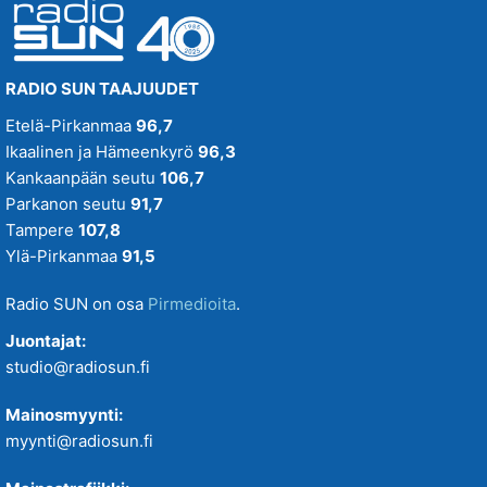
RADIO SUN TAAJUUDET
Etelä-Pirkanmaa
96,7
Ikaalinen ja Hämeenkyrö
96,3
Kankaanpään seutu
106,7
Parkanon seutu
91,7
Tampere
107,8
Ylä-Pirkanmaa
91,5
Radio SUN on osa
Pirmedioita
.
Juontajat:
studio@radiosun.fi
Mainosmyynti:
myynti@radiosun.fi