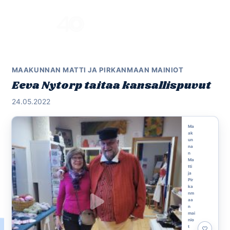
Skip
to
Menu
content
MAAKUNNAN MATTI JA PIRKANMAAN MAINIOT
Eeva Nytorp taitaa kansallispuvut
24.05.2022
Ma
ak
un
na
n
Ma
tti
ja
Pir
ka
nm
aa
n
mai
nio
t