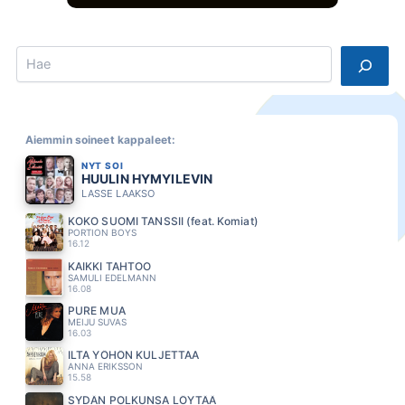
Search
Aiemmin soineet kappaleet:
NYT SOI
HUULIN HYMYILEVIN
LASSE LAAKSO
KOKO SUOMI TANSSII (feat. Komiat)
PORTION BOYS
16.12
KAIKKI TAHTOO
SAMULI EDELMANN
16.08
PURE MUA
MEIJU SUVAS
16.03
ILTA YÖHÖN KULJETTAA
ANNA ERIKSSON
15.58
SYDÄN POLKUNSA LÖYTÄÄ