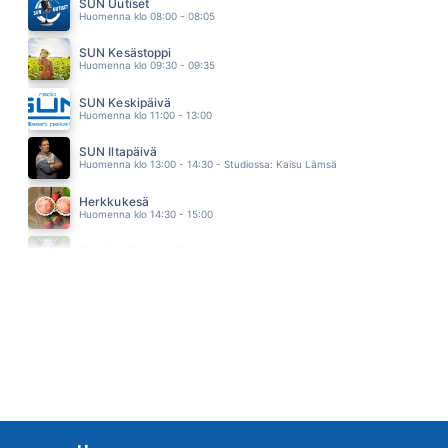
SUN Uutiset
HOLLIES
Huomenna klo 08:00 - 08:05
15.17
NUORI LOIRI
SUN Kesästoppi
ANNA PUU
Huomenna klo 09:30 - 09:35
15.15
KUKKAMEKKO
SUN Keskipäivä
HELI RUOTSALAINEN
Huomenna klo 11:00 - 13:00
15.11
SUN FOREVER
SUN Iltapäivä
MARISKA
Huomenna klo 13:00 - 14:30 - Studiossa: Kaisu Lämsä
15.08
JOS MÄ RAKASTAN SUA
Herkkukesä
TIINA PITKÄNEN
Huomenna klo 14:30 - 15:00
15.05
AINA KUN MÄ TANSSIN
Heinäpellon laidalla
HEIDI PAKARINEN
Huomenna klo 15:00 - 16:00
15.01