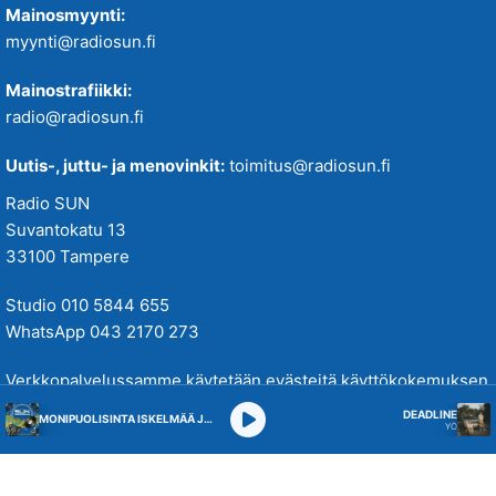
Mainosmyynti:
myynti@radiosun.fi
Mainostrafiikki:
radio@radiosun.fi
Uutis-, juttu- ja menovinkit:
toimitus@radiosun.fi
Radio SUN
Suvantokatu 13
33100 Tampere
Studio 010 5844 655
WhatsApp 043 2170 273
Verkkopalvelussamme käytetään evästeitä käyttökokemuksen
parantamiseksi. Tutustu tietosuojakäytäntöihimme
täällä
.
DEADLINE
MONIPUOLISINTA ISKELMÄÄ JA PARASTA POPPIA
YÖ