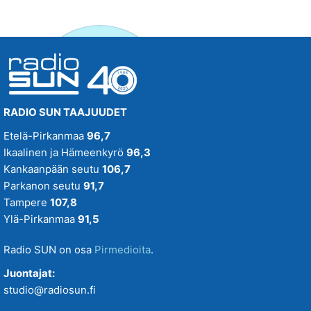
RADIO SUN TAAJUUDET
Etelä-Pirkanmaa
96,7
Ikaalinen ja Hämeenkyrö
96,3
Kankaanpään seutu
106,7
Parkanon seutu
91,7
Tampere
107,8
Ylä-Pirkanmaa
91,5
Radio SUN on osa
Pirmedioita
.
Juontajat:
studio@radiosun.fi