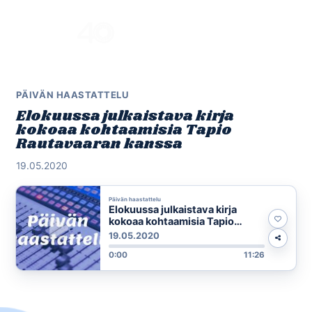
Skip
to
Menu
content
PÄIVÄN HAASTATTELU
Elokuussa julkaistava kirja
kokoaa kohtaamisia Tapio
Rautavaaran kanssa
19.05.2020
Päivän haastattelu
Elokuussa julkaistava kirja
kokoaa kohtaamisia Tapio
Rautavaaran kanssa
19.05.2020
0:00
11:26