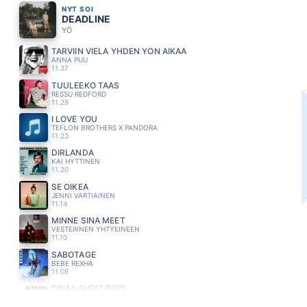
NYT SOI
DEADLINE
YÖ
TARVIIN VIELÄ YHDEN YÖN AIKAA
ANNA PUU
11.37
TUULEEKO TAAS
RESSU REDFORD
11.29
I LOVE YOU
TEFLON BROTHERS X PANDORA
11.23
DIRLANDA
KAI HYTTINEN
11.20
SE OIKEA
JENNI VARTIAINEN
11.14
MINNE SINÄ MEET
VESTERINEN YHTYEINEEN
11.10
SABOTAGE
BEBE REXHA
11.08
SINÄ LÄHDIT POIS
ULTRA BRA
11.05