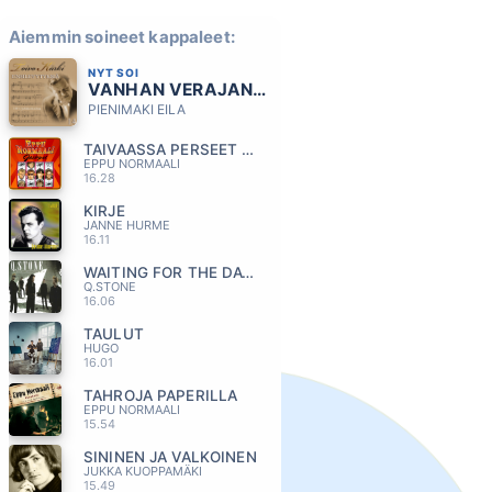
Aiemmin soineet kappaleet:
NYT SOI
VANHAN VERAJAN LUONA
PIENIMAKI EILA
TAIVAASSA PERSEET TERVATAAN
EPPU NORMAALI
16.28
KIRJE
JANNE HURME
16.11
WAITING FOR THE DAWN
Q.STONE
16.06
TAULUT
HUGO
16.01
TAHROJA PAPERILLA
EPPU NORMAALI
15.54
SININEN JA VALKOINEN
JUKKA KUOPPAMÄKI
15.49