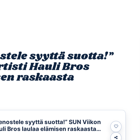
Etusivu
Ohjelmat
Osallistu
tele syyttä suotta!”
tisti Hauli Bros
sen raskaasta
nostele syyttä suotta!” SUN Viikon
auli Bros laulaa elämisen raskaasta