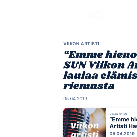
Skip
to
content
VIIKON ARTISTI
“Emme hienos
SUN Viikon Ar
laulaa elämi
riemusta
05.04.2019
Viikon artisti
“Emme hie
Artisti H
riemusta
05.04.2019