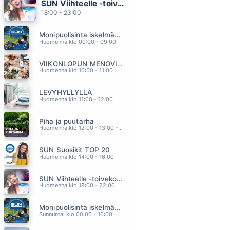
SUN Viihteelle -toivekonsertti
KITARA TAIVAS JA TAHDET
18:00 - 23:00
EPPU NORMAALI
15.01
Monipuolisinta iskelmää ja parasta poppia
RAKKAUS ROIHUAA
Huomenna klo 00:00 - 09:00
TIINA PITKANEN
14.55
VIIKONLOPUN MENOVINKIT
LAY ALL YOUR LOVE ON ME
Huomenna klo 10:00 - 11:00
ABBA
14.50
LEVYHYLLYLLÄ
ELOSSA
Huomenna klo 11:00 - 12:00
ANTTI KLEEMOLA
14.46
Piha ja puutarha
MÖKKIELÄMÄÄ
Huomenna klo 12:00 - 13:00 - Studiossa: Pinsiön Taimisto
PORTION BOYS
14.40
SUN Suosikit TOP 20
Huomenna klo 14:00 - 16:00
SUN Viihteelle -toivekonsertti
Huomenna klo 18:00 - 22:00
Monipuolisinta iskelmää ja parasta poppia
Sunnuntai klo 00:00 - 10:00