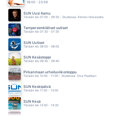
17.58
18:00 - 23:59
LUMOUS
TUURE KILPELÄINEN JA KAIHON KARAVAANI
SUN Uusi Aamu
17.54
Tänään klo 07:00 - 09:30 - Studiossa: Kimmo Hoivassilta
ÄLÄ MEE
SIR ELWOODIN HILJAISET VÄRIT
Tampereenkiäliset uutiset
17.49
Tänään klo 07:30 - 07:35
RIIPPUMATTO
MIKAEL GABRIEL
SUN Uutiset
17.45
Tänään klo 08:00 - 08:05
SUN Kesästoppi
Tänään klo 09:30 - 09:40
Pirkanmaan urheiluviikonloppu
Tänään klo 10:00 - 11:00 - Studiossa: Oiva Paakkari
SUN Keskipäivä
Tänään klo 11:00 - 13:00
SUN Kesä
Tänään klo 13:00 - 14:30
Kesänäyttämö
Tänään klo 14:30 - 14:40