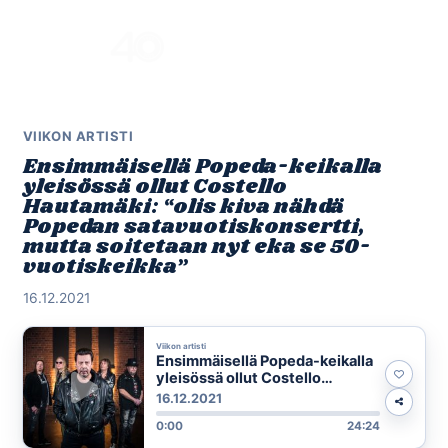
Skip
to
Menu
content
VIIKON ARTISTI
Ensimmäisellä Popeda-keikalla
yleisössä ollut Costello
Hautamäki: “olis kiva nähdä
Popedan satavuotiskonsertti,
mutta soitetaan nyt eka se 50-
vuotiskeikka”
16.12.2021
Viikon artisti
Ensimmäisellä Popeda-keikalla
yleisössä ollut Costello
Hautamäki: “olis kiva nähdä
16.12.2021
Popedan satavuotiskonsertti,
0:00
24:24
mutta soitetaan nyt eka se 50-
vuotiskeikka”