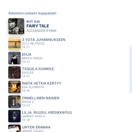
Aiemmin soineet kappaleet:
NYT SOI
FAIRYTALE
ALEXANDER RYBAK
3 YÖTÄ JUHANNUKSEEN
OLLI HELENIUS
18.57
EHJÄ
MIKKO HARJU
18.53
TEQUILA SUNRISE
EAGLES
18.50
NÄITÄ HETKIÄ KERTYY
ESA ELORANTA
18.46
ONNELLINEN NAINEN
NEON 2
18.43
LILJA. RUUSU, KIRSIKKAPUU
JARKKO AHOLA
18.38
UNTEN ERAMAA
JANNE TULKKI