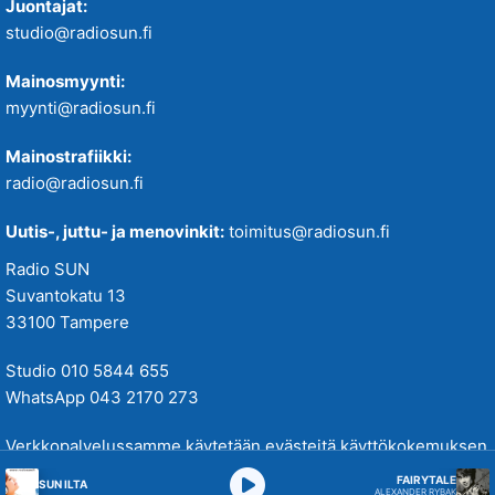
Juontajat:
studio@radiosun.fi
Mainosmyynti:
myynti@radiosun.fi
Mainostrafiikki:
radio@radiosun.fi
Uutis-, juttu- ja menovinkit:
toimitus@radiosun.fi
Radio SUN
Suvantokatu 13
33100 Tampere
Studio 010 5844 655
WhatsApp 043 2170 273
Verkkopalvelussamme käytetään evästeitä käyttökokemuksen
parantamiseksi. Tutustu tietosuojakäytäntöihimme
täällä
.
FAIRYTALE
SUN ILTA
ALEXANDER RYBAK