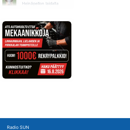
Heinäpellon laidalla
Huomenna klo 15:00 - 16:00
Radio SUN