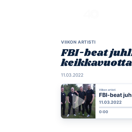
Skip
to
content
VIIKON ARTISTI
FBI-beat juhl
keikkavuott
11.03.2022
Viikon artisti
FBI-beat juh
11.03.2022
0:00