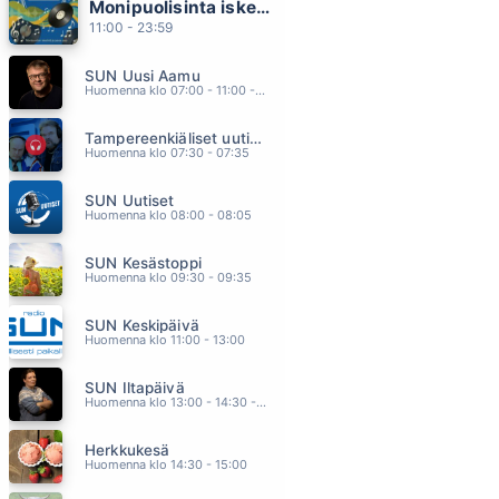
Monipuolisinta iskelmää ja parasta poppia
ELÄMÄSSÄ PITÄÄ OLLA RUNKKUA
11:00 - 23:59
COITUS INT 50 REVIVAL
10.32
SUN Uusi Aamu
ANNAN KITARAN LAULAA VAAN
Huomenna klo 07:00 - 11:00 - Studiossa: Kimmo Hoivassilta
DAVE LINDHOLM
10.25
Tampereenkiäliset uutiset
ESIRIPPU
Huomenna klo 07:30 - 07:35
NELJA RUUSUA
10.16
SUN Uutiset
PER VERS
Huomenna klo 08:00 - 08:05
COITUS INT 50 REVIVAL
10.09
SUN Kesästoppi
KADUILLA TAMPEREEN (Vain elämää kausi 13)
Huomenna klo 09:30 - 09:35
MIKKO ALATALO
10.01
SUN Keskipäivä
Huomenna klo 11:00 - 13:00
SUN Iltapäivä
Huomenna klo 13:00 - 14:30 - Studiossa: Kaisu Lämsä
Herkkukesä
Huomenna klo 14:30 - 15:00