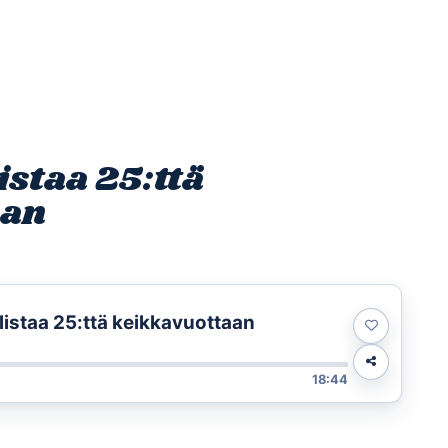
Etusivu
Ohjelmat
Osallistu
istaa 25:ttä
aan
listaa 25:ttä keikkavuottaan
18:44