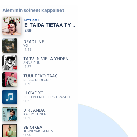
Aiemmin soineet kappaleet:
NYT SOI
EI TAIDA TIETÄÄ TYTTÖ
ERIN
DEADLINE
YÖ
11.43
TARVIIN VIELÄ YHDEN YÖN AIKAA
ANNA PUU
11.37
TUULEEKO TAAS
RESSU REDFORD
11.29
I LOVE YOU
TEFLON BROTHERS X PANDORA
11.23
DIRLANDA
KAI HYTTINEN
11.20
SE OIKEA
JENNI VARTIAINEN
11.14