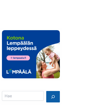
Info
Mainostajalle
Search