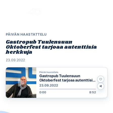
Skip
to
Menu
content
PÄIVÄN HAASTATTELU
Gastropub Tuulensuun
Oktoberfest tarjoaa autenttisia
herkkuja
23.09.2022
Päivän haastattelu
Gastropub Tuulensuun
Oktoberfest tarjoaa autenttisia
herkkuja
23.09.2022
0:00
8:52