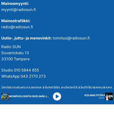
Mainosmyynti:
myynti@radiosun.fi
Mainostrafiikki:
radio@radiosun.fi
Uutis-, juttu- ja menovinkit:
toimitus@radiosun.fi
Radio SUN
Suvantokatu 13
33100 Tampere
Studio 010 5844 655
WhatsApp 043 2170 273
Verkkopalvelussamme käytetään evästeitä käyttökokemuksen
parantamiseksi. Tutustu tietosuojakäytäntöihimme
täällä
.
KOLMAS PYÖRA
MONIPUOLISINTA ISKELMÄÄ JA PARASTA POPPIA
CHISU