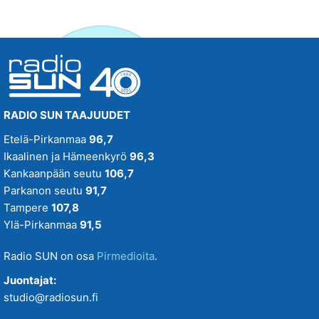
RADIO SUN TAAJUUDET
Etelä-Pirkanmaa
96,7
Ikaalinen ja Hämeenkyrö
96,3
Kankaanpään seutu
106,7
Parkanon seutu
91,7
Tampere
107,8
Ylä-Pirkanmaa
91,5
Radio SUN on osa
Pirmedioita
.
Juontajat:
studio@radiosun.fi