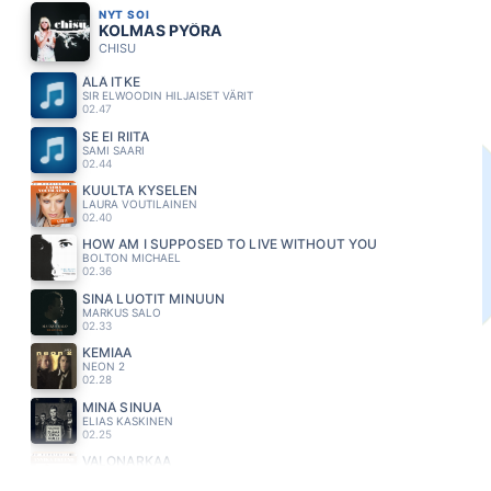
NYT SOI
KOLMAS PYÖRA
CHISU
ÄLÄ ITKE
SIR ELWOODIN HILJAISET VÄRIT
02.47
SE EI RIITA
SAMI SAARI
02.44
KUULTA KYSELEN
LAURA VOUTILAINEN
02.40
HOW AM I SUPPOSED TO LIVE WITHOUT YOU
BOLTON MICHAEL
02.36
SINÄ LUOTIT MINUUN
MARKUS SALO
02.33
KEMIAA
NEON 2
02.28
MINÄ SINUA
ELIAS KASKINEN
02.25
VALONARKAA
ANNIKA EKLUND
02.22