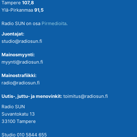
Tampere
107,8
Ylä-Pirkanmaa
91,5
Radio SUN on osa
Pirmedioita
.
Juontajat:
studio@radiosun.fi
Mainosmyynti:
myynti@radiosun.fi
Mainostrafiikki:
radio@radiosun.fi
Uutis-, juttu- ja menovinkit:
toimitus@radiosun.fi
Radio SUN
Suvantokatu 13
33100 Tampere
Studio 010 5844 655