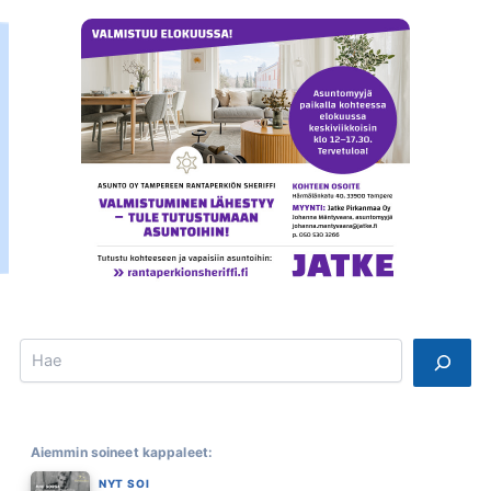
Search
Aiemmin soineet kappaleet:
NYT SOI