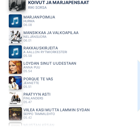
KOIVUT JA MARJAPENSAAT
RIKI SORSA
MARJANPOIMIJA
HURMA
06.08
MANSIKKAA JA VALKOAPILAA
NELJÄNSUORA
06.01
RAKKAUSKIRJEITA
A AALLON RYTMIORKESTERI
05.58
LÖYDÄN SINUT UUDESTAAN
ANNA PUU
05.54
PORQUE TE VAS
JEANETTE
05.51
PÄÄTYYN ASTI
FINLANDERS
05.47
VIILEÄ KÄSI MUTTA LÄMMIN SYDÄN
SEPPO TAMMILEHTO
05.42
MUISTAN KESÄN
AGENTS
05.38