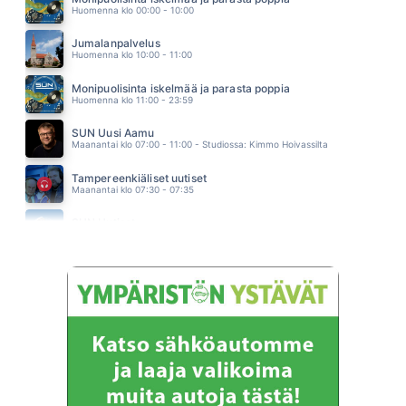
Huomenna klo 00:00 - 10:00
ANTTI AHOPELTO
04.58
Jumalanpalvelus
MAKES ME WONDER
Huomenna klo 10:00 - 11:00
MAROON 5
04.54
Monipuolisinta iskelmää ja parasta poppia
Huomenna klo 11:00 - 23:59
SUN Uusi Aamu
Maanantai klo 07:00 - 11:00 - Studiossa: Kimmo Hoivassilta
Tampereenkiäliset uutiset
Maanantai klo 07:30 - 07:35
SUN Uutiset
Maanantai klo 08:00 - 08:05