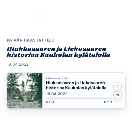
Skip
to
Menu
content
PÄIVÄN HAASTATTELU
Hiukkasaaren ja Liekosaaren
historiaa Kaukolan kylätalolla
19.04.2022
Päivän haastattelu
Hiukkasaaren ja Liekosaaren
historiaa Kaukolan kylätalolla
19.04.2022
0:00
6:59