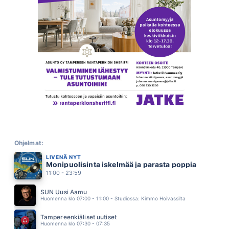
MAITOHAPOILLA
ANSSI KELA
15.30
KULTAKUUME
JÄRVENSIVU
15.26
LOPUT PÄIVÄT
PATE MUSTAJÄRVI
15.22
BUS STOP
HOLLIES
15.17
NUORI LOIRI
ANNA PUU
15.15
KUKKAMEKKO
HELI RUOTSALAINEN
Ohjelmat:
15.11
LIVENÄ NYT
SUN FOREVER
Monipuolisinta iskelmää ja parasta poppia
MARISKA
15.08
11:00 - 23:59
JOS MÄ RAKASTAN SUA
TIINA PITKÄNEN
SUN Uusi Aamu
15.05
Huomenna klo 07:00 - 11:00 - Studiossa: Kimmo Hoivassilta
AINA KUN MÄ TANSSIN
HEIDI PAKARINEN
Tampereenkiäliset uutiset
15.01
Huomenna klo 07:30 - 07:35