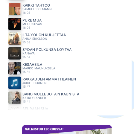
KAIKKI TAHTOO
SAMULI EDELMANN
16.08
PURE MUA
MEIJU SUVAS
16.03
ILTA YÖHÖN KULJETTAA
ANNA ERIKSSON
15.58
SYDÄN POLKUNSA LÖYTÄÄ
KANAVA
15.54
KESAHEILA
MARKO MAUNUKSELA
15.51
RAKKAUDEN AMMATTILAINEN
JUICE LESKINEN
15.47
SANO MULLE JOTAIN KAUNISTA
KATRI YLANDER
15.41
SEURAAN SUA
NELJÄ RUUSUA
15.38
ELÄMISEN KEVEYS
KIKKA LAITINEN
15.34