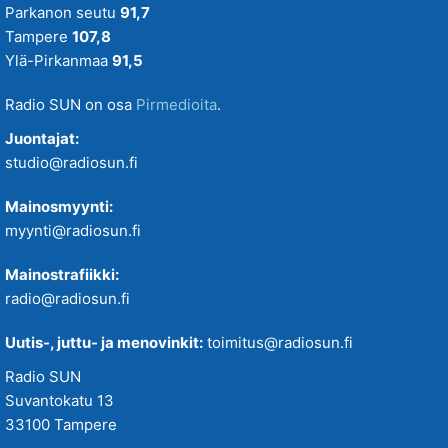
Parkanon seutu
91,7
Tampere
107,8
Ylä-Pirkanmaa
91,5
Radio SUN on osa
Pirmedioita
.
Juontajat:
studio@radiosun.fi
Mainosmyynti:
myynti@radiosun.fi
Mainostrafiikki:
radio@radiosun.fi
Uutis-, juttu- ja menovinkit:
toimitus@radiosun.fi
Radio SUN
Suvantokatu 13
33100 Tampere