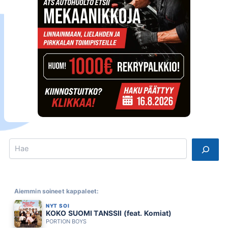
Search
Aiemmin soineet kappaleet:
NYT SOI
KOKO SUOMI TANSSII (feat. Komiat)
PORTION BOYS