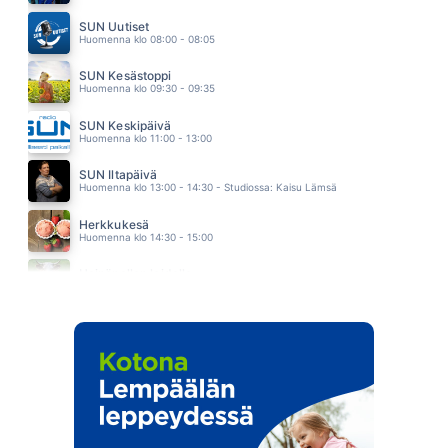
TAKE YOU DANCING
JASON DERULO
SUN Uutiset
14.55
Huomenna klo 08:00 - 08:05
SUN Kesästoppi
Huomenna klo 09:30 - 09:35
SUN Keskipäivä
Huomenna klo 11:00 - 13:00
SUN Iltapäivä
Huomenna klo 13:00 - 14:30 - Studiossa: Kaisu Lämsä
Herkkukesä
Huomenna klo 14:30 - 15:00
Heinäpellon laidalla
Huomenna klo 15:00 - 16:00