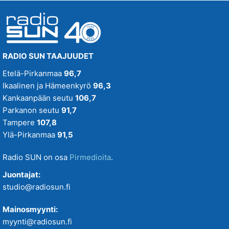
RADIO SUN TAAJUUDET
Etelä-Pirkanmaa
96,7
Ikaalinen ja Hämeenkyrö
96,3
Kankaanpään seutu
106,7
Parkanon seutu
91,7
Tampere
107,8
Ylä-Pirkanmaa
91,5
Radio SUN on osa
Pirmedioita
.
Juontajat:
studio@radiosun.fi
Mainosmyynti:
myynti@radiosun.fi