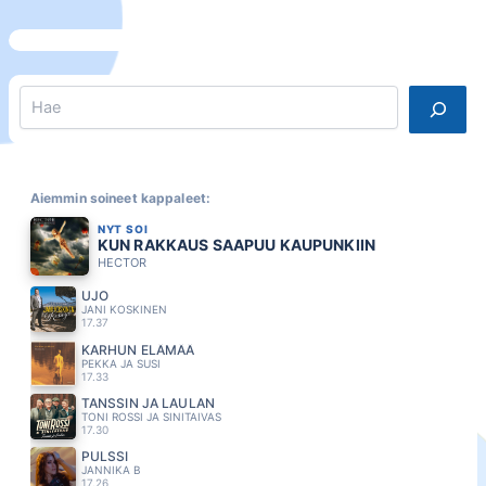
Search
Aiemmin soineet kappaleet:
NYT SOI
KUN RAKKAUS SAAPUU KAUPUNKIIN
HECTOR
UJO
JANI KOSKINEN
17.37
KARHUN ELÄMÄÄ
PEKKA JA SUSI
17.33
TANSSIN JA LAULAN
TONI ROSSI JA SINITAIVAS
17.30
PULSSI
JANNIKA B
17.26