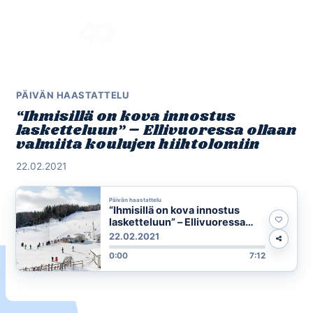
Skip
to
Menu
content
PÄIVÄN HAASTATTELU
“Ihmisillä on kova innostus
lasketteluun” – Ellivuoressa ollaan
valmiita koulujen hiihtolomiin
22.02.2021
Päivän haastattelu
“Ihmisillä on kova innostus
lasketteluun” – Ellivuoressa
ollaan valmiita koulujen
22.02.2021
hiihtolomiin
0:00
7:12