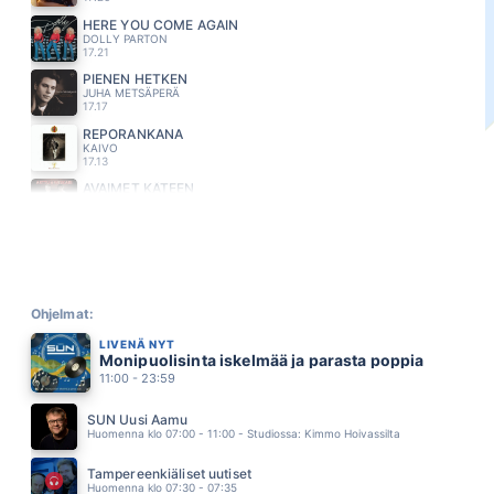
HERE YOU COME AGAIN
DOLLY PARTON
17.21
PIENEN HETKEN
JUHA METSÄPERÄ
17.17
REPORANKANA
KAIVO
17.13
AVAIMET KÄTEEN
ARTTU WISKARI
17.10
LEIJUMAAN
JANNE TULKKI
17.06
SECOND TO MIDNIGHT
KYLIE MINOQUE & YEARS&YEARS
Ohjelmat:
17.03
LIVENÄ NYT
REVITTY TAIVAS
Monipuolisinta iskelmää ja parasta poppia
MIKKO KUUSTONEN
11:00 - 23:59
16.57
VALTAVA MAAILMA
SUN Uusi Aamu
NELJÄNSUORA
Huomenna klo 07:00 - 11:00 - Studiossa: Kimmo Hoivassilta
16.52
BROWN EYED GIRL
Tampereenkiäliset uutiset
VAN MORRISON
Huomenna klo 07:30 - 07:35
16.49