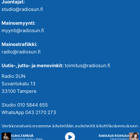
Juontajat:
studio@radiosun.fi
Mainosmyynti:
myynti@radiosun.fi
Mainostrafiikki:
radio@radiosun.fi
Uutis-, juttu- ja menovinkit:
toimitus@radiosun.fi
Radio SUN
Suvantokatu 13
33100 Tampere
Studio 010 5844 655
WhatsApp 043 2170 273
Verkkopalvelussamme käytetään evästeitä käyttökokemuksen
parantamiseksi. Tutustu tietosuojakäytäntöihimme
täällä
.
SUN ILTAPÄIVÄ
RAKKAUS ROIHUAA
STUDIOSSA: KAISU LÄMSÄ
TIINA PITKANEN