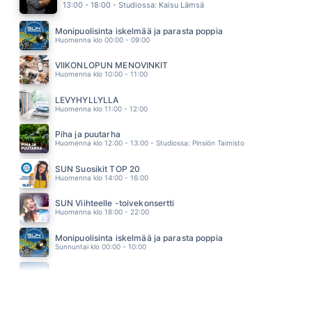
13.07
13:00 - 18:00 - Studiossa: Kaisu Lämsä
ELÄVÄNÄ HAUDATTU
SUVI TERÄSNISKA
Monipuolisinta iskelmää ja parasta poppia
13.03
Huomenna klo 00:00 - 09:00
MINNE TUULET VIE
YÖ
VIIKONLOPUN MENOVINKIT
12.54
Huomenna klo 10:00 - 11:00
DELILAH
TOM JONES
LEVYHYLLYLLÄ
12.50
Huomenna klo 11:00 - 12:00
Piha ja puutarha
Huomenna klo 12:00 - 13:00 - Studiossa: Pinsiön Taimisto
SUN Suosikit TOP 20
Huomenna klo 14:00 - 16:00
SUN Viihteelle -toivekonsertti
Huomenna klo 18:00 - 22:00
Monipuolisinta iskelmää ja parasta poppia
Sunnuntai klo 00:00 - 10:00
Jumalanpalvelus
Sunnuntai klo 10:00 - 11:00