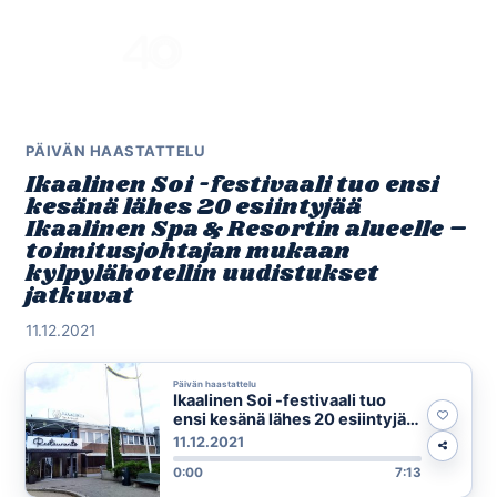
Skip
to
Menu
content
PÄIVÄN HAASTATTELU
Ikaalinen Soi -festivaali tuo ensi
kesänä lähes 20 esiintyjää
Ikaalinen Spa & Resortin alueelle –
toimitusjohtajan mukaan
kylpylähotellin uudistukset
jatkuvat
11.12.2021
Päivän haastattelu
Ikaalinen Soi -festivaali tuo
ensi kesänä lähes 20 esiintyjää
Ikaalinen Spa & Resortin
11.12.2021
alueelle – toimitusjohtajan
0:00
7:13
mukaan kylpylähotellin
uudistukset jatkuvat