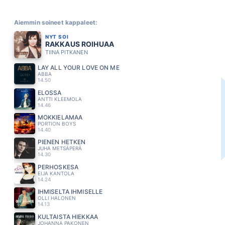
Aiemmin soineet kappaleet:
NYT SOI
RAKKAUS ROIHUAA
TIINA PITKANEN
LAY ALL YOUR LOVE ON ME
ABBA
14.50
ELOSSA
ANTTI KLEEMOLA
14.46
MÖKKIELÄMÄÄ
PORTION BOYS
14.40
PIENEN HETKEN
JUHA METSÄPERÄ
14.30
PERHOSKESA
EIJA KANTOLA
14.24
IHMISELTÄ IHMISELLE
OLLI HALONEN
14.13
KULTAISTA HIEKKAA
JOHANNA PAKONEN