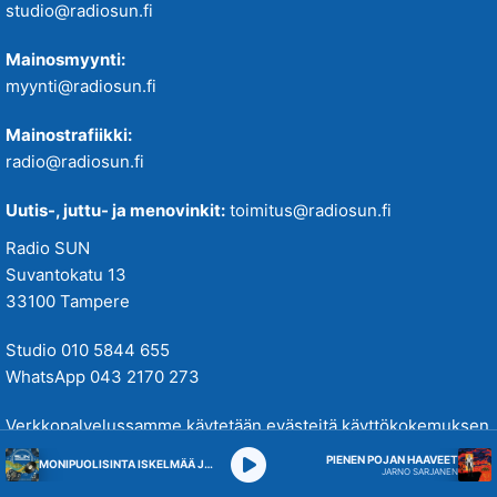
studio@radiosun.fi
Mainosmyynti:
myynti@radiosun.fi
Mainostrafiikki:
radio@radiosun.fi
Uutis-, juttu- ja menovinkit:
toimitus@radiosun.fi
Radio SUN
Suvantokatu 13
33100 Tampere
Studio 010 5844 655
WhatsApp 043 2170 273
Verkkopalvelussamme käytetään evästeitä käyttökokemuksen
parantamiseksi. Tutustu tietosuojakäytäntöihimme
täällä
.
PIENEN POJAN HAAVEET
MONIPUOLISINTA ISKELMÄÄ JA PARASTA POPPIA
JARNO SARJANEN