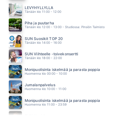
ENKELIN SILMIN
ARJA KORISEVA
LEVYHYLLYLLÄ
03.30
Tänään klo 11:00 - 12:00
TANSSI KANSSANI
LUMOTTU APINA
Piha ja puutarha
03.27
Tänään klo 12:00 - 13:00 - Studiossa: Pinsiön Taimisto
ALL BOUT THE MONEY
MEJA
SUN Suosikit TOP 20
03.24
Tänään klo 14:00 - 16:00
SUN Viihteelle -toivekonsertti
Tänään klo 18:00 - 22:00
Monipuolisinta iskelmää ja parasta poppia
Huomenna klo 00:00 - 10:00
Jumalanpalvelus
Huomenna klo 10:00 - 11:00
Monipuolisinta iskelmää ja parasta poppia
Huomenna klo 11:00 - 23:59
SUN Uusi Aamu
Maanantai klo 07:00 - 11:00 - Studiossa: Kimmo Hoivassilta