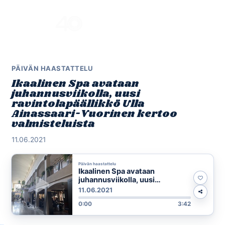
Skip
to
Menu
content
PÄIVÄN HAASTATTELU
Ikaalinen Spa avataan
juhannusviikolla, uusi
ravintolapäällikkö Ulla
Ainassaari-Vuorinen kertoo
valmisteluista
11.06.2021
Päivän haastattelu
Ikaalinen Spa avataan
juhannusviikolla, uusi
ravintolapäällikkö Ulla
11.06.2021
Ainassaari-Vuorinen kertoo
0:00
3:42
valmisteluista