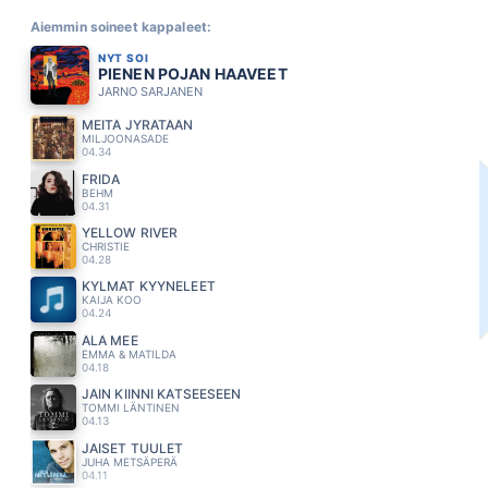
Aiemmin soineet kappaleet:
NYT SOI
PIENEN POJAN HAAVEET
JARNO SARJANEN
MEITÄ JYRÄTÄÄN
MILJOONASADE
04.34
FRIDA
BEHM
04.31
YELLOW RIVER
CHRISTIE
04.28
KYLMÄT KYYNELEET
KAIJA KOO
04.24
ÄLÄ MEE
EMMA & MATILDA
04.18
JÄIN KIINNI KATSEESEEN
TOMMI LÄNTINEN
04.13
JAISET TUULET
JUHA METSÄPERÄ
04.11