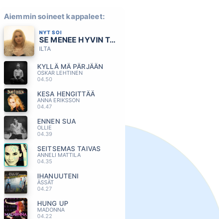
Aiemmin soineet kappaleet:
NYT SOI
SE MENEE HYVIN TAI SE MENEE OHI
ILTA
KYLLÄ MÄ PÄRJÄÄN
OSKAR LEHTINEN
04.50
KESA HENGITTÄÄ
ANNA ERIKSSON
04.47
ENNEN SUA
OLLIE
04.39
SEITSEMAS TAIVAS
ANNELI MATTILA
04.35
IHANUUTENI
ÄSSÄT
04.27
HUNG UP
MADONNA
04.22