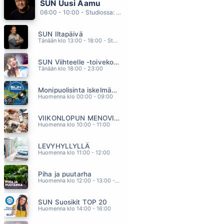
SUN Uusi Aamu
ELAKÖÖN
06:00 - 10:00 - Studiossa: Kimmo Hoivassilta
JUHA TAPIO
03.43
SUN Iltapäivä
JA MÄ LAULAN
Tänään klo 13:00 - 18:00 - Studiossa: Kaisu Lämsä
KAIJA KOO
03.37
SUN Viihteelle -toivekonsertti
VOIDAAKS RIKKOO HILJAISUUS
Tänään klo 18:00 - 23:00
ELLIMEI & KAUKUA
03.34
Monipuolisinta iskelmää ja parasta poppia
VERSOAVA JUURI
Huomenna klo 00:00 - 09:00
SANI
03.31
VIIKONLOPUN MENOVINKIT
KAHDESTAAN
Huomenna klo 10:00 - 11:00
IDA PAUL & KALLE LINDROTH
03.28
LEVYHYLLYLLÄ
Huomenna klo 11:00 - 12:00
Piha ja puutarha
Huomenna klo 12:00 - 13:00 - Studiossa: Pinsiön Taimisto
SUN Suosikit TOP 20
Huomenna klo 14:00 - 16:00