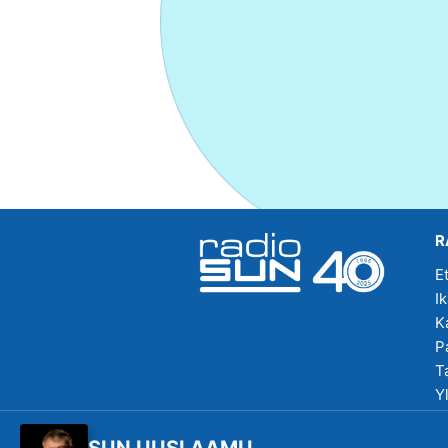
R
E
I
K
P
T
Y
R