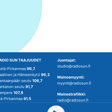
ADIO SUN TAAJUUDET
Juontajat:
studio@radiosun.fi
telä-Pirkanmaa
96,7
kaalinen ja Hämeenkyrö
96,3
Mainosmyynti:
ankaanpään seutu
106,7
myynti@radiosun.fi
arkanon seutu
91,7
ampere
107,8
Mainostrafiikki:
lä-Pirkanmaa
91,5
radio@radiosun.fi
adio SUN on osa
Pirmedioita
.
Uutis-, juttu- ja menovinkit: