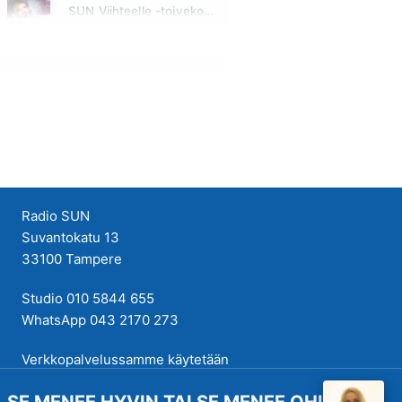
SUN Viihteelle -toivekonsertti
Huomenna klo 18:00 - 22:00
Radio SUN
Suvantokatu 13
33100 Tampere
Studio 010 5844 655
WhatsApp 043 2170 273
Verkkopalvelussamme käytetään
evästeitä käyttökokemuksen