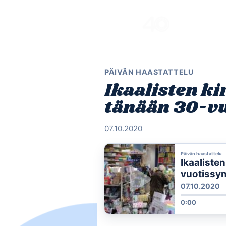
Skip
to
content
PÄIVÄN HAASTATTELU
Ikaalisten ki
tänään 30-vu
07.10.2020
Päivän haastattelu
Ikaalisten
vuotissyn
07.10.2020
0:00