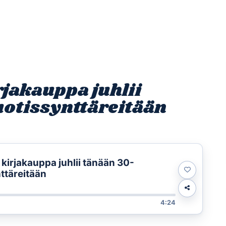
Etusivu
Ohjelmat
Osallistu
rjakauppa juhlii
otissynttäreitään
 kirjakauppa juhlii tänään 30-
ttäreitään
4:24