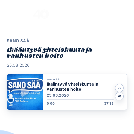
Skip
to
Menu
content
SANO SÄÄ
Ikääntyvä yhteiskunta ja
vanhusten hoito
25.03.2026
SANO SÄÄ
Ikääntyvä yhteiskunta ja
vanhusten hoito
25.03.2026
0:00
37:13