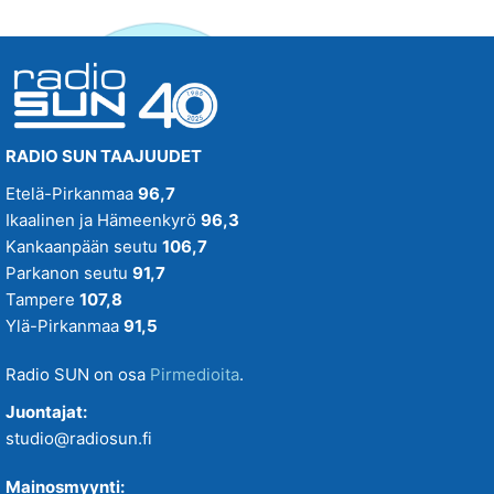
RADIO SUN TAAJUUDET
Etelä-Pirkanmaa
96,7
Ikaalinen ja Hämeenkyrö
96,3
Kankaanpään seutu
106,7
Parkanon seutu
91,7
Tampere
107,8
Ylä-Pirkanmaa
91,5
Radio SUN on osa
Pirmedioita
.
Juontajat:
studio@radiosun.fi
Mainosmyynti: