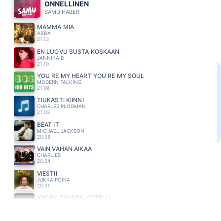
ONNELLINEN
SAMU HABER
MAMMA MIA
ABBA
21.13
EN LUOVU SUSTA KOSKAAN
JANNIKA B
21.10
YOU RE MY HEART YOU RE MY SOUL
MODERN TALKING
21.06
TIUKASTI KIINNI
CHARLES PLOGMAN
21.03
BEAT IT
MICHAEL JACKSON
20.58
VAIN VAHAN AIKAA
CHARLIES
20.54
VIESTII
JUKKA POIKA
20.51
YHDEN TAHDEN HOTELLI
JORMA KÄÄRIÄINEN
20.47