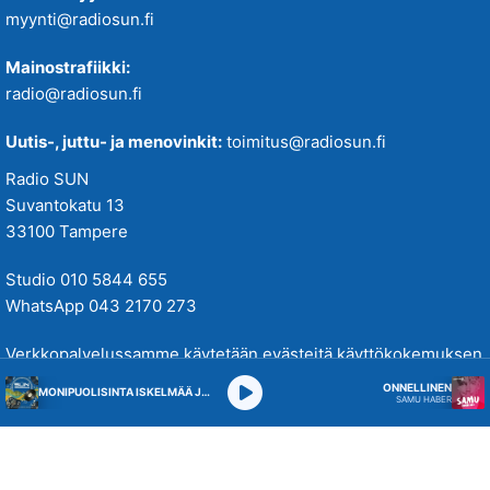
myynti@radiosun.fi
Mainostrafiikki:
radio@radiosun.fi
Uutis-, juttu- ja menovinkit:
toimitus@radiosun.fi
Radio SUN
Suvantokatu 13
33100 Tampere
Studio 010 5844 655
WhatsApp 043 2170 273
Verkkopalvelussamme käytetään evästeitä käyttökokemuksen
parantamiseksi. Tutustu tietosuojakäytäntöihimme
täällä
.
ONNELLINEN
MONIPUOLISINTA ISKELMÄÄ JA PARASTA POPPIA
SAMU HABER