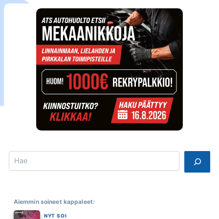
Search
Aiemmin soineet kappaleet:
NYT SOI