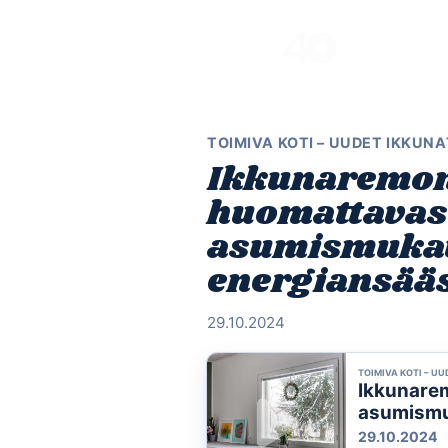
Skip
to
content
TOIMIVA KOTI – UUDET IKKUNA
Ikkunaremont
huomattavas
asumismukav
energiansää
29.10.2024
TOIMIVA KOTI – UU
Ikkunarem
asumismu
29.10.2024