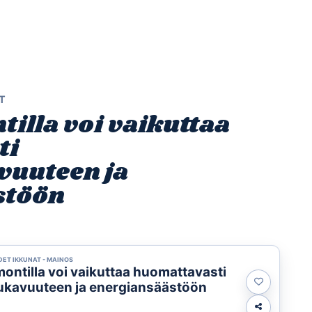
Etusivu
Ohjelmat
Osallistu
T
illa voi vaikuttaa
ti
uuteen ja
stöön
DET IKKUNAT - MAINOS
ontilla voi vaikuttaa huomattavasti
kavuuteen ja energiansäästöön