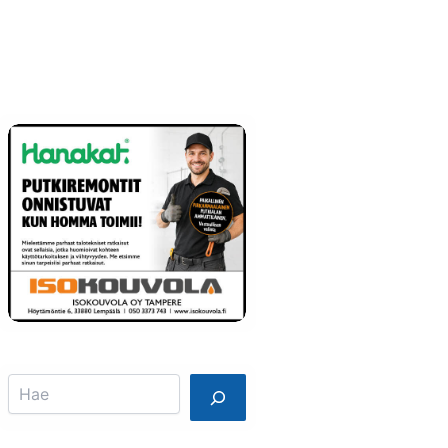
Info
Mainostajalle
Search