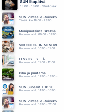
SUN Iltapäivä
MORE THAN WORDS
13:00 - 18:00 - Studiossa: Kaisu Lämsä
EXTREME
10.11
SUN Viihteelle -toivekonsertti
PULSSI
Tänään klo 18:00 - 23:00
JANNIKA B
10.08
Monipuolisinta iskelmää ja parasta poppia
KESKIYÖN COWBOY
Huomenna klo 00:00 - 09:00
LAURI TÄHKÄ
10.03
VIIKONLOPUN MENOVINKIT
ODOTA
Huomenna klo 10:00 - 11:00
AIKAKONE
09.53
LEVYHYLLYLLÄ
IRON HORSE
Huomenna klo 11:00 - 12:00
CHRISTIE
09.51
Piha ja puutarha
Huomenna klo 12:00 - 13:00 - Studiossa: Pinsiön Taimisto
SUN Suosikit TOP 20
Huomenna klo 14:00 - 16:00
SUN Viihteelle -toivekonsertti
Huomenna klo 18:00 - 22:00