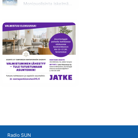
Monipuolisinta iskelmää ja parasta poppia
Sunnuntai klo 00:00 - 10:00
Radio SUN