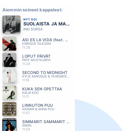
Aiemmin soineet kappaleet:
NYT SOI
SUOLAISTA JA MAKEAA
RIKI SORSA
ASI ES LA VIDA (feat. Maria Becerra)
ENRIQUE IGLESIAS
11.28
LOPUT PÄIVÄT
PATE MUSTAJÄRVI
11.24
SECOND TO MIDNIGHT
KYLIE MINOQUE & YEARS&YEARS
11.16
KUKA SEN OPETTAA
KAIJA KOO
11.11
LINNUTON PUU
KASMIR & ANNA PUU
11.07
SIMMARIT SAMMARIT KUMMARIT JA PIPO
IRWIN
11.03