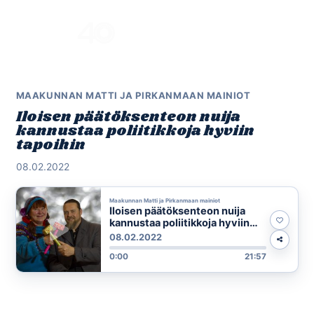
Skip
to
Menu
content
MAAKUNNAN MATTI JA PIRKANMAAN MAINIOT
Iloisen päätöksenteon nuija
kannustaa poliitikkoja hyviin
tapoihin
08.02.2022
Maakunnan Matti ja Pirkanmaan mainiot
Iloisen päätöksenteon nuija
kannustaa poliitikkoja hyviin
tapoihin
08.02.2022
0:00
21:57