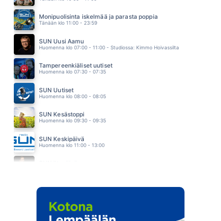
PUULAULU
ANNE MATTILA
Monipuolisinta iskelmää ja parasta poppia
22.34
Tänään klo 11:00 - 23:59
SOFIA
ALVARO SOLER
SUN Uusi Aamu
22.31
Huomenna klo 07:00 - 11:00 - Studiossa: Kimmo Hoivassilta
Tampereenkiäliset uutiset
Huomenna klo 07:30 - 07:35
SUN Uutiset
Huomenna klo 08:00 - 08:05
SUN Kesästoppi
Huomenna klo 09:30 - 09:35
SUN Keskipäivä
Huomenna klo 11:00 - 13:00
SUN Iltapäivä
Huomenna klo 13:00 - 14:30 - Studiossa: Kaisu Lämsä