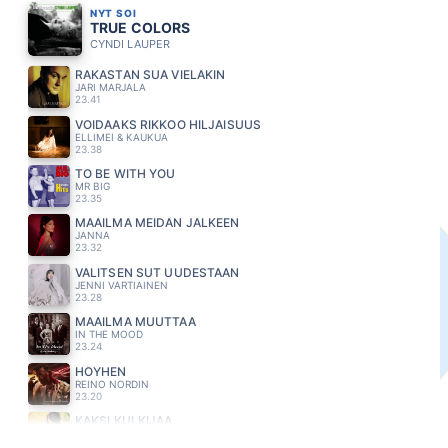
NYT SOI
TRUE COLORS
CYNDI LAUPER
RAKASTAN SUA VIELÄKIN
JARI MARJALA
23.41
VOIDAAKS RIKKOO HILJAISUUS
ELLIMEI & KAUKUA
23.38
TO BE WITH YOU
MR BIG
23.35
MAAILMA MEIDÄN JÄLKEEN
JANNA
23.32
VALITSEN SUT UUDESTAAN
JENNI VARTIAINEN
23.28
MAAILMA MUUTTAA
IN THE MOOD
23.24
HÖYHEN
REINO NORDIN
23.20
KAKSI KULKIJAA
SAIJA TUUPANEN
23.16