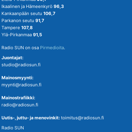
Ikaalinen ja Hämeenkyrö
96,3
Kankaanpään seutu
106,7
Parkanon seutu
91,7
Tampere
107,8
Ylä-Pirkanmaa
91,5
Radio SUN on osa
Pirmedioita
.
Juontajat:
studio@radiosun.fi
Mainosmyynti:
myynti@radiosun.fi
Mainostrafiikki:
radio@radiosun.fi
Uutis-, juttu- ja menovinkit:
toimitus@radiosun.fi
Radio SUN