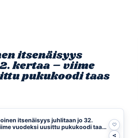
Etusivu
Ohjelmat
Osallistu
nen itsenäisyys
32. kertaa – viime
ittu pukukoodi taas
loinen itsenäisyys juhlitaan jo 32.
viime vuodeksi uusittu pukukoodi taas