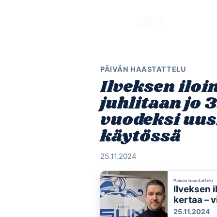
Skip
to
content
PÄIVÄN HAASTATTELU
Ilveksen iloi
juhlitaan jo 
vuodeksi uus
käytössä
25.11.2024
Päivän haastattelu
Ilveksen i
kertaa – 
käytössä
25.11.2024