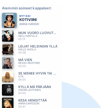
Aiemmin soineet kappaleet:
NYT SOI
KOTIVIINI
ANNA HANSKI
MUN VUORO LUOVUTTAA
NELLI MATULA
05.13
LEIJAT HELSINGIN YLLÄ
KALLE AHOLA
05.08
MÄ VIEN
RESSU REDFORD
05.03
SE MENEE HYVIN TAI SE MENEE OHI
ILTA
04.55
KYLLÄ MÄ PÄRJÄÄN
OSKAR LEHTINEN
04.50
KESA HENGITTÄÄ
ANNA ERIKSSON
04.47