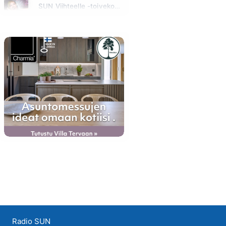
SUN Viihteelle -toivekonsertti
Huomenna klo 18:00 - 22:00
Radio SUN