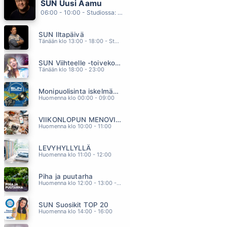
SUN Uusi Aamu
ÄITI POJASTAAN PAPPIA TOIVOI
06:00 - 10:00 - Studiossa: Kimmo Hoivassilta
KOLMAS NAINEN
04.00
SUN Iltapäivä
VALHEISTA KAUNEIN
Tänään klo 13:00 - 18:00 - Studiossa: Kaisu Lämsä
ABREU
03.55
SUN Viihteelle -toivekonsertti
POPLAULAJAN VAPAAPAIVA
Tänään klo 18:00 - 23:00
NELJA RUUSUA
03.51
Monipuolisinta iskelmää ja parasta poppia
NEW KID IN TOWN
Huomenna klo 00:00 - 09:00
EAGLES
03.46
VIIKONLOPUN MENOVINKIT
ELAKÖÖN
Huomenna klo 10:00 - 11:00
JUHA TAPIO
03.43
LEVYHYLLYLLÄ
Huomenna klo 11:00 - 12:00
Piha ja puutarha
Huomenna klo 12:00 - 13:00 - Studiossa: Pinsiön Taimisto
SUN Suosikit TOP 20
Huomenna klo 14:00 - 16:00