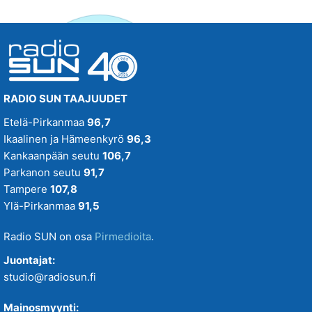
RADIO SUN TAAJUUDET
Etelä-Pirkanmaa
96,7
Ikaalinen ja Hämeenkyrö
96,3
Kankaanpään seutu
106,7
Parkanon seutu
91,7
Tampere
107,8
Ylä-Pirkanmaa
91,5
Radio SUN on osa
Pirmedioita
.
Juontajat:
studio@radiosun.fi
Mainosmyynti: