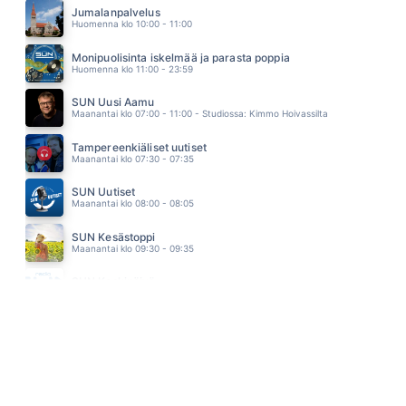
LEA LAVEN
Jumalanpalvelus
14.08
Huomenna klo 10:00 - 11:00
NEW DAY HAS COME
CELINE DION
Monipuolisinta iskelmää ja parasta poppia
14.04
Huomenna klo 11:00 - 23:59
SUN Uusi Aamu
Maanantai klo 07:00 - 11:00 - Studiossa: Kimmo Hoivassilta
Tampereenkiäliset uutiset
Maanantai klo 07:30 - 07:35
SUN Uutiset
Maanantai klo 08:00 - 08:05
SUN Kesästoppi
Maanantai klo 09:30 - 09:35
SUN Keskipäivä
Maanantai klo 11:00 - 13:00