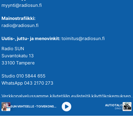
myynti@radiosun.fi
Mainostrafiikki:
radio@radiosun.fi
Uutis-, juttu- ja menovinkit:
toimitus@radiosun.fi
Radio SUN
Suvantokatu 13
33100 Tampere
Studio 010 5844 655
WhatsApp 043 2170 273
Verkkopalvelussamme käytetään evästeitä käyttökokemuksen
parantamiseksi. Tutustu tietosuojakäytäntöihimme
täällä
.
AUTIOTALO
SUN VIIHTEELLE -TOIVEKONSERTTI
DINGO