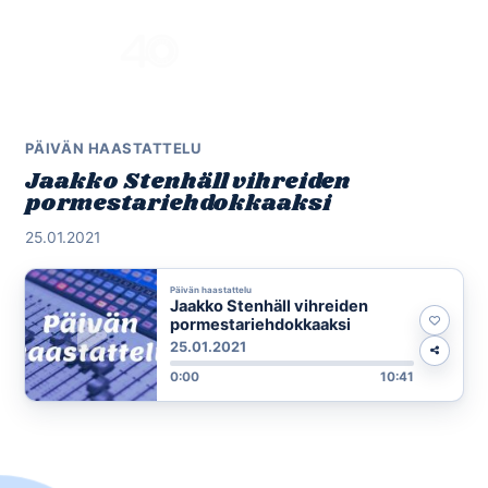
Skip
to
Menu
content
PÄIVÄN HAASTATTELU
Jaakko Stenhäll vihreiden
pormestariehdokkaaksi
25.01.2021
Päivän haastattelu
Jaakko Stenhäll vihreiden
pormestariehdokkaaksi
25.01.2021
0:00
10:41