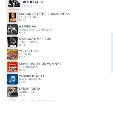
AUTIOTALO
DINGO
KATSON AUTIOTA HIEKKARANTAA
KATRI HELENA
15.29
HAAVEMAA
TAUSKI JA MILLER HELENA
15.18
MAAILMA ILMAN SUA
EDU KETTUNEN
15.14
YLLÄSVALSSI
SOUVARIT
15.10
KAIKKI HAIPYY ON VAIN NYT
EPPU NORMAALI
15.04
YKSINKERTAISTA
PAULI HANHINIEMI
14.58
SYDÄNPUUTA
JANNE TULKKI
14.54
EN MITÄÄN, EN KETÄÄN
LAURA NÄRHI
14.51