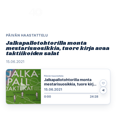
Skip
to
Menu
content
PÄIVÄN HAASTATTELU
Jalkapallotohtorilla monta
mestarisuosikkia, tuore kirja avaa
taktiikoiden salat
15.06.2021
Päivän haastattelu
Jalkapallotohtorilla monta
mestarisuosikkia, tuore kirja
avaa taktiikoiden salat
15.06.2021
0:00
24:28