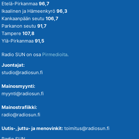
Etelä-Pirkanmaa
96,7
Ikaalinen ja Hämeenkyrö
96,3
Kankaanpään seutu
106,7
Parkanon seutu
91,7
Tampere
107,8
Ylä-Pirkanmaa
91,5
Radio SUN on osa
Pirmedioita
.
Juontajat:
studio@radiosun.fi
Mainosmyynti:
myynti@radiosun.fi
Mainostrafiikki:
radio@radiosun.fi
Uutis-, juttu- ja menovinkit:
toimitus@radiosun.fi
Radio SUN