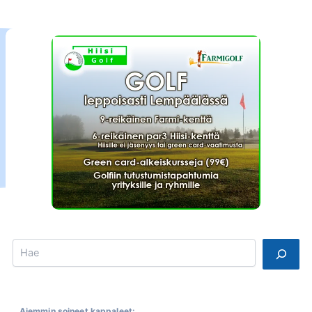
Search
Aiemmin soineet kappaleet: