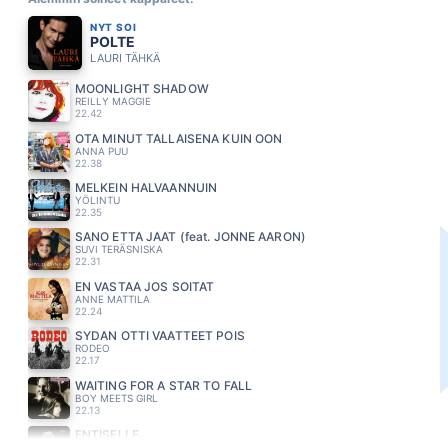
NYT SOI
POLTE
LAURI TÄHKÄ
MOONLIGHT SHADOW
REILLY MAGGIE
22.42
OTA MINUT TÄLLAISENA KUIN OON
ANNA PUU
22.38
MELKEIN HALVAANNUIN
YÖLINTU
22.35
SANO ETTÄ JÄÄT (feat. JONNE AARON)
SUVI TERÄSNISKA
22.31
EN VASTAA JOS SOITAT
ANNE MATTILA
22.24
SYDÄN OTTI VAATTEET POIS
RODEO
22.17
WAITING FOR A STAR TO FALL
BOY MEETS GIRL
22.13
ENTISELLE
MARISKA