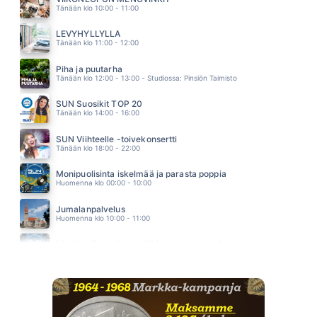
21.37
Tänään klo 10:00 - 11:00
VASTAA
LAURA VOUTILAINEN
LEVYHYLLYLLÄ
21.33
Tänään klo 11:00 - 12:00
UN ANGELO DISTESO AL SOLE
EROS RAMAZZOTTI
Piha ja puutarha
21.30
Tänään klo 12:00 - 13:00 - Studiossa: Pinsiön Taimisto
SUN Suosikit TOP 20
Tänään klo 14:00 - 16:00
SUN Viihteelle -toivekonsertti
Tänään klo 18:00 - 22:00
Monipuolisinta iskelmää ja parasta poppia
Huomenna klo 00:00 - 10:00
Jumalanpalvelus
Huomenna klo 10:00 - 11:00
Monipuolisinta iskelmää ja parasta poppia
Huomenna klo 11:00 - 23:59