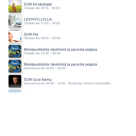
JANNA
SUN Kesästoppi
07.19
Tänään klo 16:15 - 16:20
POJATKIN ITKEE
AKI SAMULI
LEVYHYLLYLLÄ
07.10
Tänään klo 17:00 - 18:00
SUN Ilta
Tänään klo 18:00 - 23:59
Monipuolisinta iskelmää ja parasta poppia
Tänään klo 23:30 - 05:30
Monipuolisinta iskelmää ja parasta poppia
Huomenna klo 00:00 - 06:00
SUN Uusi Aamu
Huomenna klo 06:00 - 10:00 - Studiossa: Kimmo Hoivassilta
SUN Uutiset
Huomenna klo 07:00 - 07:05