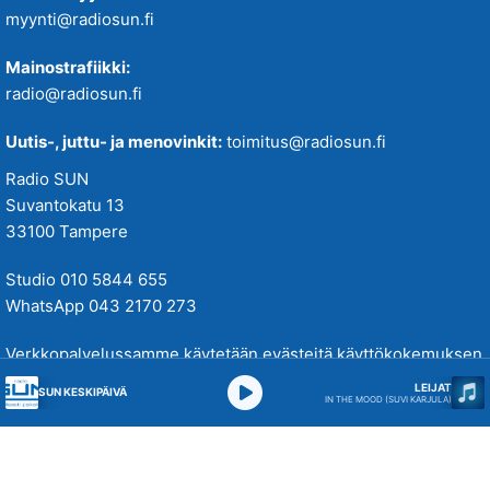
myynti@radiosun.fi
Mainostrafiikki:
radio@radiosun.fi
Uutis-, juttu- ja menovinkit:
toimitus@radiosun.fi
Radio SUN
Suvantokatu 13
33100 Tampere
Studio 010 5844 655
WhatsApp 043 2170 273
Verkkopalvelussamme käytetään evästeitä käyttökokemuksen
parantamiseksi. Tutustu tietosuojakäytäntöihimme
täällä
.
LEIJAT
SUN KESKIPÄIVÄ
IN THE MOOD (SUVI KARJULA)