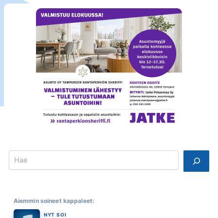
Search
Aiemmin soineet kappaleet:
NYT SOI