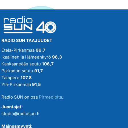
RADIO SUN TAAJUUDET
Etelä-Pirkanmaa
96,7
Ikaalinen ja Hämeenkyrö
96,3
Kankaanpään seutu
106,7
Parkanon seutu
91,7
Tampere
107,8
Ylä-Pirkanmaa
91,5
Radio SUN on osa
Pirmedioita
.
Juontajat:
studio@radiosun.fi
Mainosmyynti: