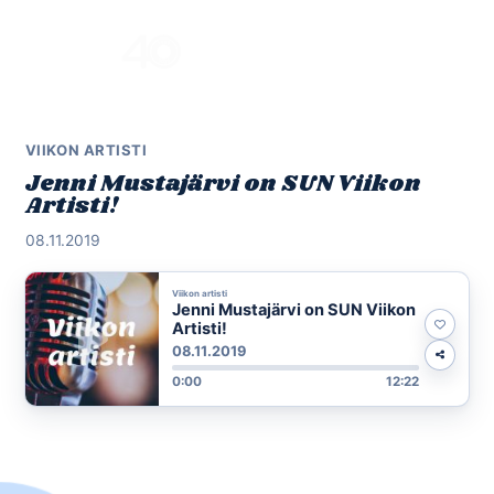
Skip
to
Menu
content
VIIKON ARTISTI
Jenni Mustajärvi on SUN Viikon
Artisti!
08.11.2019
Viikon artisti
Jenni Mustajärvi on SUN Viikon
Artisti!
08.11.2019
0:00
12:22