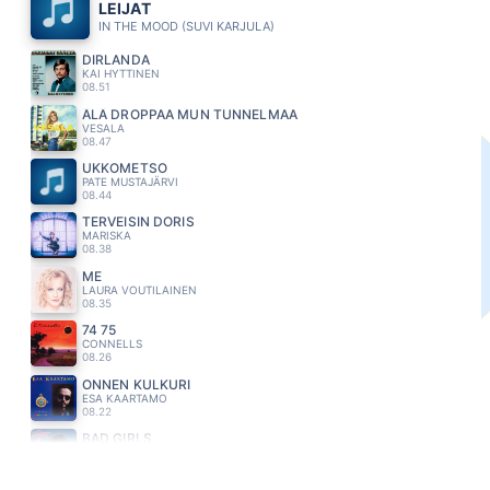
LEIJAT
IN THE MOOD (SUVI KARJULA)
DIRLANDA
KAI HYTTINEN
08.51
ÄLÄ DROPPAA MUN TUNNELMAA
VESALA
08.47
UKKOMETSO
PATE MUSTAJÄRVI
08.44
TERVEISIN DORIS
MARISKA
08.38
ME
LAURA VOUTILAINEN
08.35
74 75
CONNELLS
08.26
ONNEN KULKURI
ESA KAARTAMO
08.22
BAD GIRLS
DONNA SUMMER
08.14