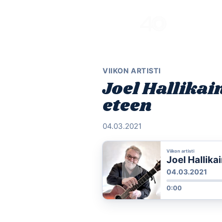
Skip
to
content
VIIKON ARTISTI
Joel Hallika
eteen
04.03.2021
Viikon artisti
Joel Hallika
04.03.2021
0:00