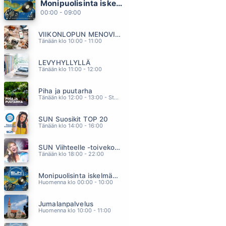
Monipuolisinta iskelmää ja parasta poppia
HEAVEN
00:00 - 09:00
CALUM SCOTT
23.03
VIIKONLOPUN MENOVINKIT
(Where Do I Begin) Love Story
Tänään klo 10:00 - 11:00
Shirley Bassey
23.00
LEVYHYLLYLLÄ
TOISET MEISTÄ
Tänään klo 11:00 - 12:00
PEPE WILLBERG
22.55
Piha ja puutarha
SEURAA JOHTAJAA
Tänään klo 12:00 - 13:00 - Studiossa: Pinsiön Taimisto
TAIKAPEILI
22.51
SUN Suosikit TOP 20
WHO LL STOP THE RAIN
Tänään klo 14:00 - 16:00
CREEDENCE CLEARWATER REVIVAL
22.49
SUN Viihteelle -toivekonsertti
Tänään klo 18:00 - 22:00
Monipuolisinta iskelmää ja parasta poppia
Huomenna klo 00:00 - 10:00
Jumalanpalvelus
Huomenna klo 10:00 - 11:00