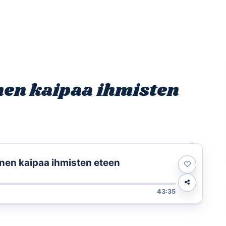
Etusivu
Ohjelmat
Osallistu
inen kaipaa ihmisten
inen kaipaa ihmisten eteen
43:35