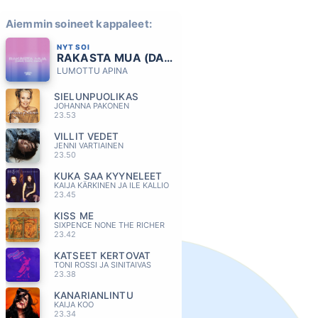
Aiemmin soineet kappaleet:
NYT SOI
RAKASTA MUA (DAM,DAM,DAM)
LUMOTTU APINA
SIELUNPUOLIKAS
JOHANNA PAKONEN
23.53
VILLIT VEDET
JENNI VARTIAINEN
23.50
KUKA SAA KYYNELEET
KAIJA KÄRKINEN JA ILE KALLIO
23.45
KISS ME
SIXPENCE NONE THE RICHER
23.42
KATSEET KERTOVAT
TONI ROSSI JA SINITAIVAS
23.38
KANARIANLINTU
KAIJA KOO
23.34