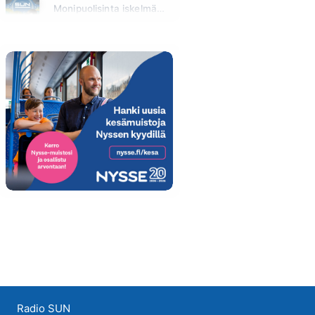
Monipuolisinta iskelmää ja parasta poppia
Huomenna klo 11:00 - 23:59
Radio SUN