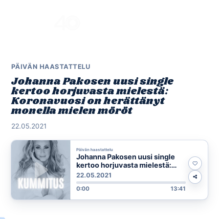
Skip
to
Menu
content
PÄIVÄN HAASTATTELU
Johanna Pakosen uusi single
kertoo horjuvasta mielestä:
Koronavuosi on herättänyt
monella mielen möröt
22.05.2021
Päivän haastattelu
Johanna Pakosen uusi single
kertoo horjuvasta mielestä:
Koronavuosi on herättänyt
22.05.2021
monella mielen möröt
0:00
13:41