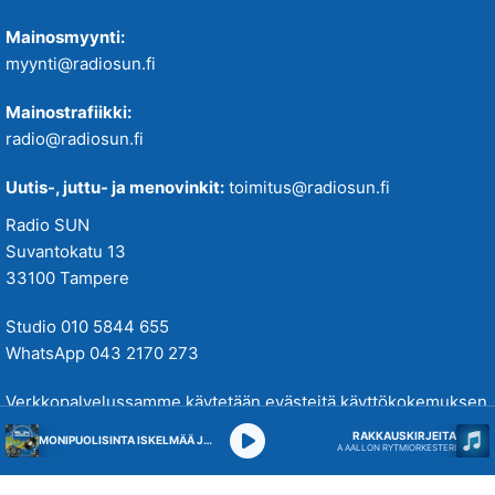
Mainosmyynti:
myynti@radiosun.fi
Mainostrafiikki:
radio@radiosun.fi
Uutis-, juttu- ja menovinkit:
toimitus@radiosun.fi
Radio SUN
Suvantokatu 13
33100 Tampere
Studio 010 5844 655
WhatsApp 043 2170 273
Verkkopalvelussamme käytetään evästeitä käyttökokemuksen
parantamiseksi. Tutustu tietosuojakäytäntöihimme
täällä
.
RAKKAUSKIRJEITA
MONIPUOLISINTA ISKELMÄÄ JA PARASTA POPPIA
A AALLON RYTMIORKESTERI