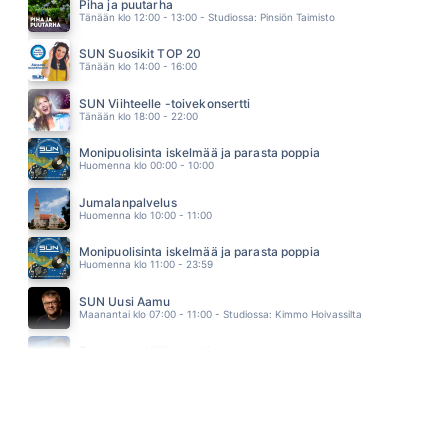
SAMULI EDELMANN & SANI
Piha ja puutarha
04.49
Tänään klo 12:00 - 13:00 - Studiossa: Pinsiön Taimisto
MOI
VAHTERA
SUN Suosikit TOP 20
04.46
Tänään klo 14:00 - 16:00
LIIAN PITKA KATSE
RESSU REDFORD
SUN Viihteelle -toivekonsertti
04.41
Tänään klo 18:00 - 22:00
Monipuolisinta iskelmää ja parasta poppia
Huomenna klo 00:00 - 10:00
Jumalanpalvelus
Huomenna klo 10:00 - 11:00
Monipuolisinta iskelmää ja parasta poppia
Huomenna klo 11:00 - 23:59
SUN Uusi Aamu
Maanantai klo 07:00 - 11:00 - Studiossa: Kimmo Hoivassilta
Tampereenkiäliset uutiset
Maanantai klo 07:30 - 07:35