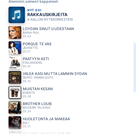
Aiemmin soineet kappaleet:
NYT SOI
RAKKAUSKIRJEITA
A AALLON RYTMIORKESTERI
LÖYDÄN SINUT UUDESTAAN
ANNA PUU
05.54
PORQUE TE VAS
JEANETTE
05.51
PÄÄTYYN ASTI
FINLANDERS
05.47
VIILEÄ KÄSI MUTTA LÄMMIN SYDÄN
SEPPO TAMMILEHTO
05.42
MUISTAN KESÄN
AGENTS
05.38
BROTHER LOUIE
MODERN TALKING
05.34
HUOLETONTA JA MAKEAA
EELI
05.31
AS LONG AS YOU LOVE ME