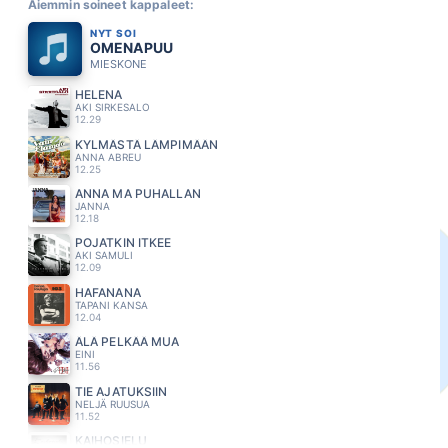
Aiemmin soineet kappaleet:
NYT SOI
OMENAPUU
MIESKONE
HELENA
AKI SIRKESALO
12.29
KYLMÄSTÄ LÄMPIMÄÄN
ANNA ABREU
12.25
ANNA MA PUHALLAN
JANNA
12.18
POJATKIN ITKEE
AKI SAMULI
12.09
HAFANANA
TAPANI KANSA
12.04
ÄLÄ PELKÄÄ MUA
EINI
11.56
TIE AJATUKSIIN
NELJÄ RUUSUA
11.52
KAIHOSIELU