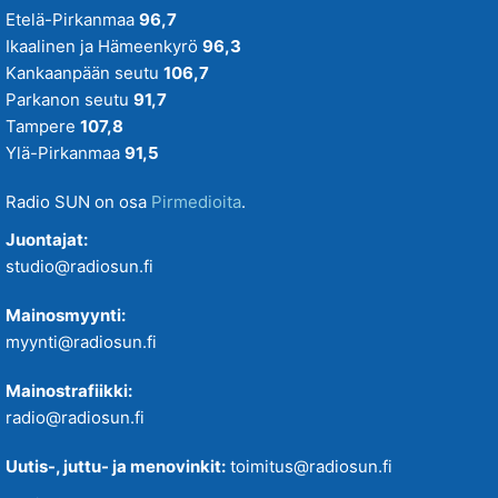
Etelä-Pirkanmaa
96,7
Ikaalinen ja Hämeenkyrö
96,3
Kankaanpään seutu
106,7
Parkanon seutu
91,7
Tampere
107,8
Ylä-Pirkanmaa
91,5
Radio SUN on osa
Pirmedioita
.
Juontajat:
studio@radiosun.fi
Mainosmyynti:
myynti@radiosun.fi
Mainostrafiikki:
radio@radiosun.fi
Uutis-, juttu- ja menovinkit:
toimitus@radiosun.fi