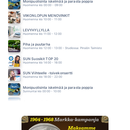
NINA KAITARANTA
Monipuolisinta iskelmää ja parasta poppia
10.54
Huomenna klo 00:00 - 09:00
YHDENTEKEVÄÄ
LEO STILLMAN
VIIKONLOPUN MENOVINKIT
10.49
Huomenna klo 10:00 - 11:00
JUHLAT MULLE
IRINA
LEVYHYLLYLLÄ
10.46
Huomenna klo 11:00 - 12:00
Piha ja puutarha
Huomenna klo 12:00 - 13:00 - Studiossa: Pinsiön Taimisto
SUN Suosikit TOP 20
Huomenna klo 14:00 - 16:00
SUN Viihteelle -toivekonsertti
Huomenna klo 18:00 - 22:00
Monipuolisinta iskelmää ja parasta poppia
Sunnuntai klo 00:00 - 10:00
Jumalanpalvelus
Sunnuntai klo 10:00 - 11:00