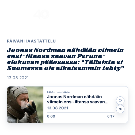
Skip
to
Menu
content
PÄIVÄN HAASTATTELU
Joonas Nordman nähdään viimein
ensi-iltansa saavan Peruna-
elokuvan pääosassa: “Tällaista ei
Suomessa ole aikaisemmin tehty”
13.08.2021
Päivän haastattelu
Joonas Nordman nähdään
viimein ensi-iltansa saavan
Peruna-elokuvan pääosassa:
13.08.2021
“Tällaista ei Suomessa ole
0:00
6:17
aikaisemmin tehty”