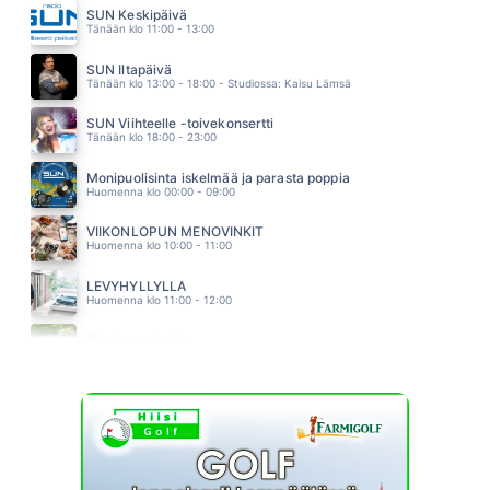
FREEMAN
SUN Keskipäivä
02.29
Tänään klo 11:00 - 13:00
HETKEKSI
YOUNGHEARTED
SUN Iltapäivä
02.25
Tänään klo 13:00 - 18:00 - Studiossa: Kaisu Lämsä
SUN Viihteelle -toivekonsertti
Tänään klo 18:00 - 23:00
Monipuolisinta iskelmää ja parasta poppia
Huomenna klo 00:00 - 09:00
VIIKONLOPUN MENOVINKIT
Huomenna klo 10:00 - 11:00
LEVYHYLLYLLÄ
Huomenna klo 11:00 - 12:00
Piha ja puutarha
Huomenna klo 12:00 - 13:00 - Studiossa: Pinsiön Taimisto