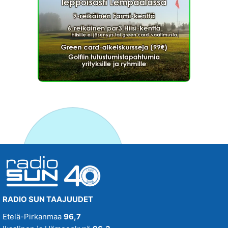
RADIO SUN TAAJUUDET
Etelä-Pirkanmaa
96,7