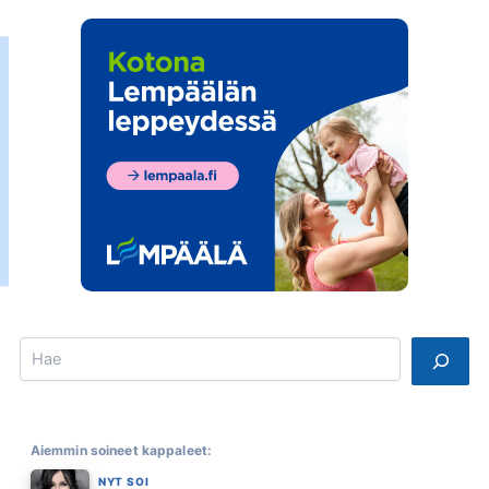
Search
Aiemmin soineet kappaleet:
NYT SOI