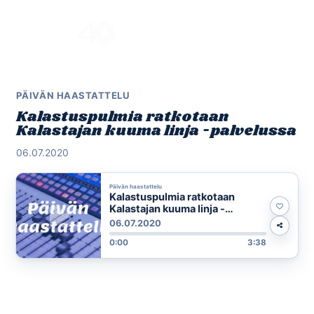
Skip
to
Menu
content
PÄIVÄN HAASTATTELU
Kalastuspulmia ratkotaan
Kalastajan kuuma linja -palvelussa
06.07.2020
Päivän haastattelu
Kalastuspulmia ratkotaan
Kalastajan kuuma linja -
palvelussa
06.07.2020
0:00
3:38