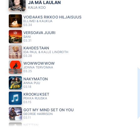
JA MÄ LAULAN
KAIJA KOO
VOIDAAKS RIKKOO HILJAISUUS
ELLIMEI & KAUKUA
03.34
VERSOAVA JUURI
SANI
03.31
KAHDESTAAN
IDA PAUL & KALLE LINDROTH
03.28
WOWWOWWOW
JONNA TERVOMAA
03.25
NÄKYMÄTÖN
ANNA PUU
03.18
KROOKUKSET
PEKKA RUUSKA
03.15
GOT MY MIND SET ON YOU
GEORGE HARRISON
03.11
NETTIIN
JENNI VARTIAINEN
03.08