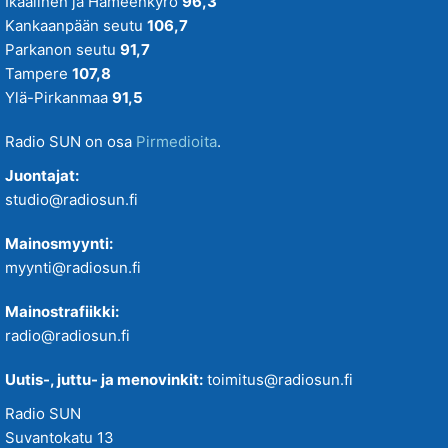
Ikaalinen ja Hämeenkyrö
96,3
Kankaanpään seutu
106,7
Parkanon seutu
91,7
Tampere
107,8
Ylä-Pirkanmaa
91,5
Radio SUN on osa
Pirmedioita
.
Juontajat:
studio@radiosun.fi
Mainosmyynti:
myynti@radiosun.fi
Mainostrafiikki:
radio@radiosun.fi
Uutis-, juttu- ja menovinkit:
toimitus@radiosun.fi
Radio SUN
Suvantokatu 13