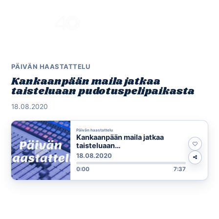
Skip
to
Menu
content
PÄIVÄN HAASTATTELU
Kankaanpään maila jatkaa
taisteluaan pudotuspelipaikasta
18.08.2020
Päivän haastattelu
Kankaanpään maila jatkaa
taisteluaan
pudotuspelipaikasta
18.08.2020
0:00
7:37