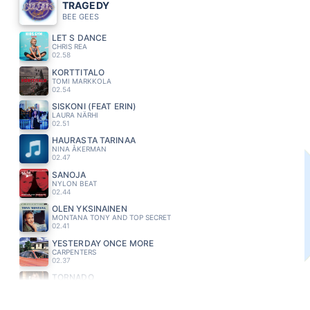
TRAGEDY
BEE GEES
LET S DANCE
CHRIS REA
02.58
KORTTITALO
TOMI MARKKOLA
02.54
SISKONI (FEAT ERIN)
LAURA NÄRHI
02.51
HAURASTA TARINAA
NINA ÅKERMAN
02.47
SANOJA
NYLON BEAT
02.44
OLEN YKSINAINEN
MONTANA TONY AND TOP SECRET
02.41
YESTERDAY ONCE MORE
CARPENTERS
02.37
TORNADO
EVELINA
02.33