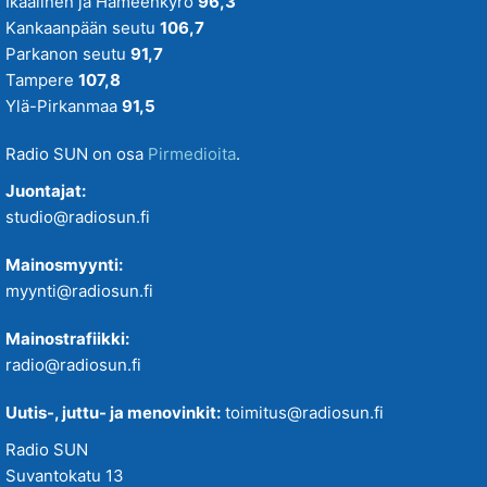
Ikaalinen ja Hämeenkyrö
96,3
Kankaanpään seutu
106,7
Parkanon seutu
91,7
Tampere
107,8
Ylä-Pirkanmaa
91,5
Radio SUN on osa
Pirmedioita
.
Juontajat:
studio@radiosun.fi
Mainosmyynti:
myynti@radiosun.fi
Mainostrafiikki:
radio@radiosun.fi
Uutis-, juttu- ja menovinkit:
toimitus@radiosun.fi
Radio SUN
Suvantokatu 13