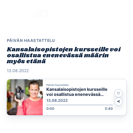
Skip
to
Menu
content
PÄIVÄN HAASTATTELU
Kansalaisopistojen kursseille voi
osallistua enenevässä määrin
myös etänä
13.08.2022
Päivän haastattelu
Kansalaisopistojen kursseille
voi osallistua enenevässä
määrin myös etänä
13.08.2022
0:00
5:40