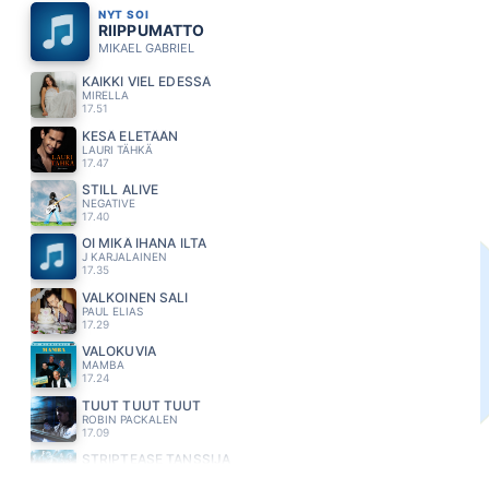
NYT SOI
RIIPPUMATTO
MIKAEL GABRIEL
KAIKKI VIEL EDESSÄ
MIRELLA
17.51
KESÄ ELETÄÄN
LAURI TÄHKÄ
17.47
STILL ALIVE
NEGATIVE
17.40
OI MIKÄ IHANA ILTA
J KARJALAINEN
17.35
VALKOINEN SALI
PAUL ELIAS
17.29
VALOKUVIA
MAMBA
17.24
TUUT TUUT TUUT
ROBIN PACKALEN
17.09
STRIPTEASE TANSSIJA
KASEVA
17.06