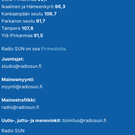
Ikaalinen ja Hämeenkyrö
96,3
Kankaanpään seutu
106,7
Parkanon seutu
91,7
Tampere
107,8
Ylä-Pirkanmaa
91,5
Radio SUN on osa
Pirmedioita
.
Juontajat:
studio@radiosun.fi
Mainosmyynti:
myynti@radiosun.fi
Mainostrafiikki:
radio@radiosun.fi
Uutis-, juttu- ja menovinkit:
toimitus@radiosun.fi
Radio SUN