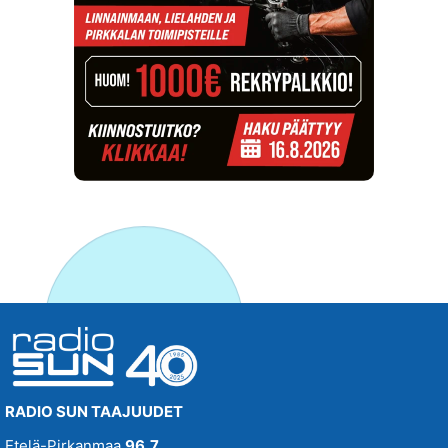
RADIO SUN TAAJUUDET
Etelä-Pirkanmaa
96,7