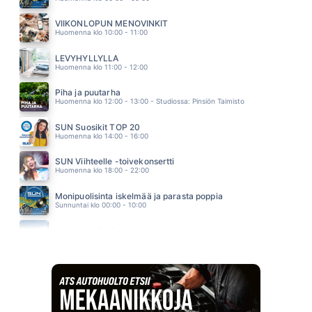
TAULUT
HUGO
VIIKONLOPUN MENOVINKIT
16.01
Huomenna klo 10:00 - 11:00
TAHROJA PAPERILLA
EPPU NORMAALI
LEVYHYLLYLLÄ
15.54
Huomenna klo 11:00 - 12:00
Piha ja puutarha
Huomenna klo 12:00 - 13:00 - Studiossa: Pinsiön Taimisto
SUN Suosikit TOP 20
Huomenna klo 14:00 - 16:00
SUN Viihteelle -toivekonsertti
Huomenna klo 18:00 - 22:00
Monipuolisinta iskelmää ja parasta poppia
Sunnuntai klo 00:00 - 10:00
Jumalanpalvelus
Sunnuntai klo 10:00 - 11:00