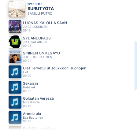
NYT SOI
SURUTYÖTÄ
SAMULI PUTRO
LUONAS KAI OLLA SAAN
JUICE LESKINEN
09.16
SYDÄNLUPAUS
J KARJALAINEN
09.08
SININEN ON KESÄYÖ
JOEL HALLIKAINEN
09.01
Olet Tervetullut Joukkoon Huonojen
Exit
09.00
Sekaisin
Habakuk
08.53
Golgatan Veressä
Mira Karola
08.49
Armolaulu
Esa Ruutunen
08.46
Pidä Minusta Kiinni
Matti ja Teppo
08.44