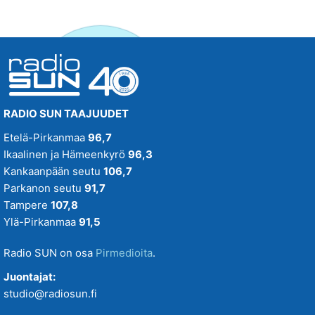
RADIO SUN TAAJUUDET
Etelä-Pirkanmaa
96,7
Ikaalinen ja Hämeenkyrö
96,3
Kankaanpään seutu
106,7
Parkanon seutu
91,7
Tampere
107,8
Ylä-Pirkanmaa
91,5
Radio SUN on osa
Pirmedioita
.
Juontajat:
studio@radiosun.fi