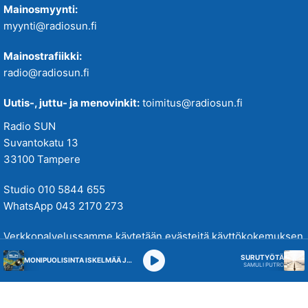
Mainosmyynti:
myynti@radiosun.fi
Mainostrafiikki:
radio@radiosun.fi
Uutis-, juttu- ja menovinkit:
toimitus@radiosun.fi
Radio SUN
Suvantokatu 13
33100 Tampere
Studio 010 5844 655
WhatsApp 043 2170 273
Verkkopalvelussamme käytetään evästeitä käyttökokemuksen
parantamiseksi. Tutustu tietosuojakäytäntöihimme
täällä
.
SURUTYÖTÄ
MONIPUOLISINTA ISKELMÄÄ JA PARASTA POPPIA
SAMULI PUTRO