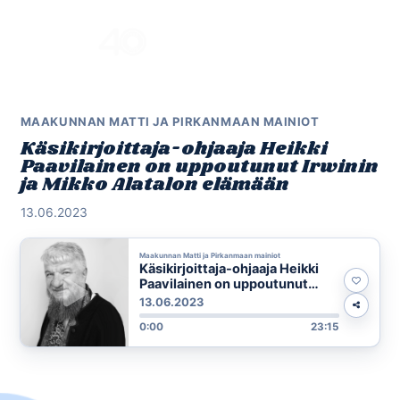
Skip
to
Menu
content
MAAKUNNAN MATTI JA PIRKANMAAN MAINIOT
Käsikirjoittaja-ohjaaja Heikki
Paavilainen on uppoutunut Irwinin
ja Mikko Alatalon elämään
13.06.2023
Maakunnan Matti ja Pirkanmaan mainiot
Käsikirjoittaja-ohjaaja Heikki
Paavilainen on uppoutunut
Irwinin ja Mikko Alatalon
13.06.2023
elämään
0:00
23:15