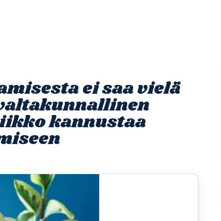
Etusivu
Ohjelmat
Osallistu
misesta ei saa vielä
valtakunnallinen
iikko kannustaa
amiseen