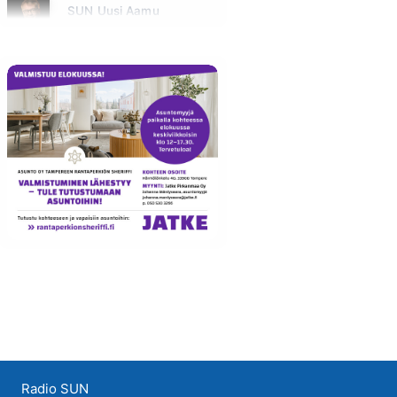
SUN Uusi Aamu
Maanantai klo 07:00 - 11:00 - Studiossa: Kimmo Hoivassilta
Radio SUN