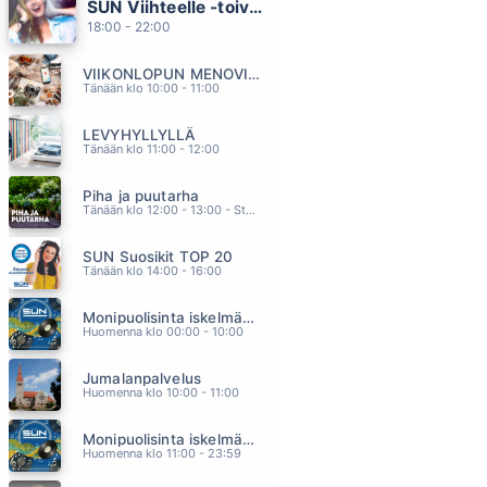
SUN Viihteelle -toivekonsertti
BEIRAN-MIES
18:00 - 22:00
YÖLINTU
17.12
VIIKONLOPUN MENOVINKIT
TYTTÖ KAMPAA MÄRKÄÄ TUKKAA
Tänään klo 10:00 - 11:00
TUULA AMBERLA
17.05
LEVYHYLLYLLÄ
SAMAAN MARMORIIN
Tänään klo 11:00 - 12:00
ANTTI RAILIO
16.58
Piha ja puutarha
PIENINÄ PALASINA
Tänään klo 12:00 - 13:00 - Studiossa: Pinsiön Taimisto
NEON 2
16.53
SUN Suosikit TOP 20
VIHREAN JOEN RANNALLA
Tänään klo 14:00 - 16:00
EPPU NORMAALI
16.48
Monipuolisinta iskelmää ja parasta poppia
Huomenna klo 00:00 - 10:00
Jumalanpalvelus
Huomenna klo 10:00 - 11:00
Monipuolisinta iskelmää ja parasta poppia
Huomenna klo 11:00 - 23:59