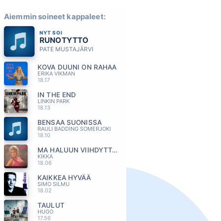
Aiemmin soineet kappaleet:
NYT SOI
RUNOTYTTÖ
PATE MUSTAJÄRVI
KOVA DUUNI ON RAHAA
ERIKA VIKMAN
18.17
IN THE END
LINKIN PARK
18.13
BENSAA SUONISSA
RAULI BADDING SOMERJOKI
18.10
MA HALUUN VIIHDYTTAA
KIKKA
18.06
KAIKKEA HYVÄÄ
SIMO SILMU
18.02
TAULUT
HUGO
17.56