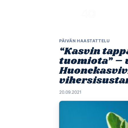
Skip
to
content
PÄIVÄN HAASTATTELU
“Kasvin tappa
tuomiota” – 
Huonekasviv
vihersisust
20.09.2021