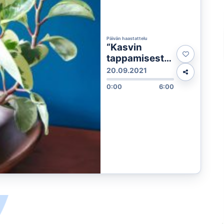
Päivän haastattelu
“Kasvin
tappamisesta
ei saa vielä
20.09.2021
tuomiota” –
0:00
6:00
valtakunnallin
en
Huonekasvivii
kko
kannustaa
vihersisustam
iseen