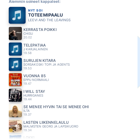
Aiemmin soineet kappaleet:
NYT SOI
TOTEEMIPAALU
LEEVI AND THE LEAVINGS
KERRASTA POIKKI
CHISU
20.02
TELEPATIAA
J KARJALAINEN
19.58
SURUJEN KITARA
SORSAKOSKI TOPI JA AGENTS
19.53
VUONNA 85
EPPU NORMAALI
19.47
I WILL STAY
HURRIGANES
19.44
SE MENEE HYVIN TAI SE MENEE OHI
ILTA
19.37
LASTEN LIIKENNELAULU
MALMSTEN GEORG JA LAPSIKUORO
19.34
LOKKI