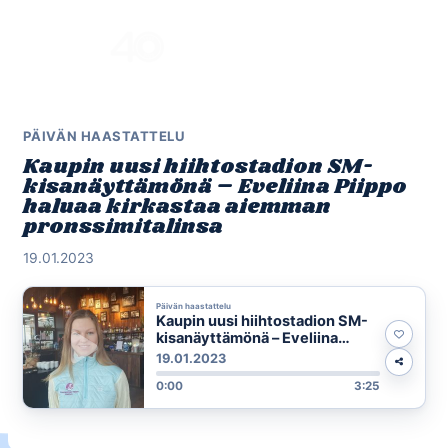
Skip
to
Menu
content
PÄIVÄN HAASTATTELU
Kaupin uusi hiihtostadion SM-
kisanäyttämönä – Eveliina Piippo
haluaa kirkastaa aiemman
pronssimitalinsa
19.01.2023
Päivän haastattelu
Kaupin uusi hiihtostadion SM-
kisanäyttämönä – Eveliina
Piippo haluaa kirkastaa
19.01.2023
aiemman pronssimitalinsa
0:00
3:25