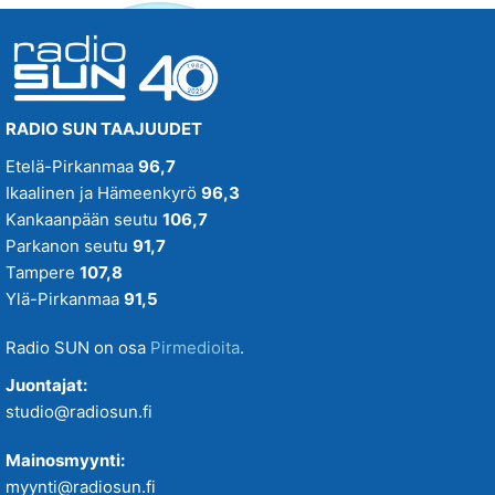
RADIO SUN TAAJUUDET
Etelä-Pirkanmaa
96,7
Ikaalinen ja Hämeenkyrö
96,3
Kankaanpään seutu
106,7
Parkanon seutu
91,7
Tampere
107,8
Ylä-Pirkanmaa
91,5
Radio SUN on osa
Pirmedioita
.
Juontajat:
studio@radiosun.fi
Mainosmyynti:
myynti@radiosun.fi