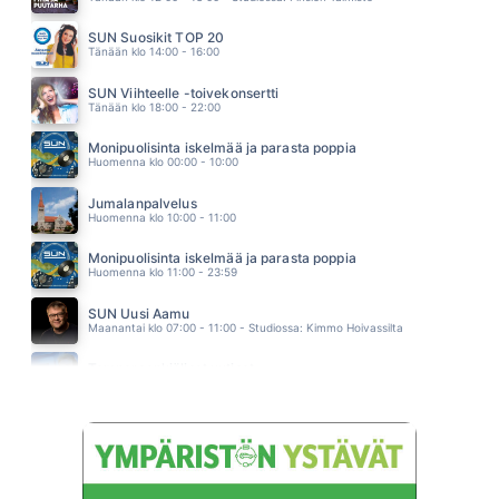
JAISET TUULET
JUHA METSÄPERÄ
SUN Suosikit TOP 20
04.11
Tänään klo 14:00 - 16:00
NON SIAMO SOLI
EROS RAMAZZOTTI & RICKY MARTIN
SUN Viihteelle -toivekonsertti
04.07
Tänään klo 18:00 - 22:00
Monipuolisinta iskelmää ja parasta poppia
Huomenna klo 00:00 - 10:00
Jumalanpalvelus
Huomenna klo 10:00 - 11:00
Monipuolisinta iskelmää ja parasta poppia
Huomenna klo 11:00 - 23:59
SUN Uusi Aamu
Maanantai klo 07:00 - 11:00 - Studiossa: Kimmo Hoivassilta
Tampereenkiäliset uutiset
Maanantai klo 07:30 - 07:35