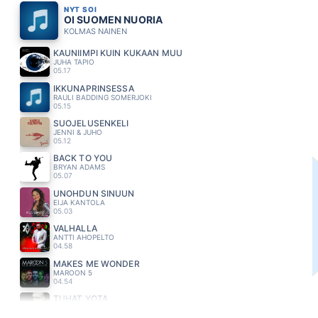
NYT SOI
OI SUOMEN NUORIA
KOLMAS NAINEN
KAUNIIMPI KUIN KUKAAN MUU
JUHA TAPIO
05.17
IKKUNAPRINSESSA
RAULI BADDING SOMERJOKI
05.15
SUOJELUSENKELI
JENNI & JUHO
05.12
BACK TO YOU
BRYAN ADAMS
05.07
UNOHDUN SINUUN
EIJA KANTOLA
05.03
VALHALLA
ANTTI AHOPELTO
04.58
MAKES ME WONDER
MAROON 5
04.54
TUHAT YÖTÄ
SAMULI EDELMANN & SANI
04.49