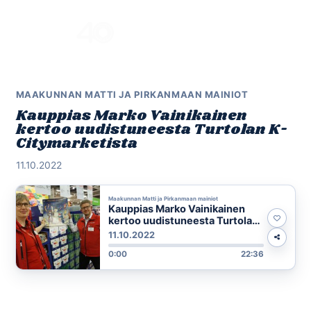
Skip
to
Menu
content
MAAKUNNAN MATTI JA PIRKANMAAN MAINIOT
Kauppias Marko Vainikainen
kertoo uudistuneesta Turtolan K-
Citymarketista
11.10.2022
Maakunnan Matti ja Pirkanmaan mainiot
Kauppias Marko Vainikainen
kertoo uudistuneesta Turtolan
K-Citymarketista
11.10.2022
0:00
22:36