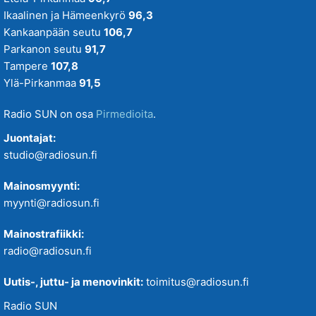
Ikaalinen ja Hämeenkyrö
96,3
Kankaanpään seutu
106,7
Parkanon seutu
91,7
Tampere
107,8
Ylä-Pirkanmaa
91,5
Radio SUN on osa
Pirmedioita
.
Juontajat:
studio@radiosun.fi
Mainosmyynti:
myynti@radiosun.fi
Mainostrafiikki:
radio@radiosun.fi
Uutis-, juttu- ja menovinkit:
toimitus@radiosun.fi
Radio SUN