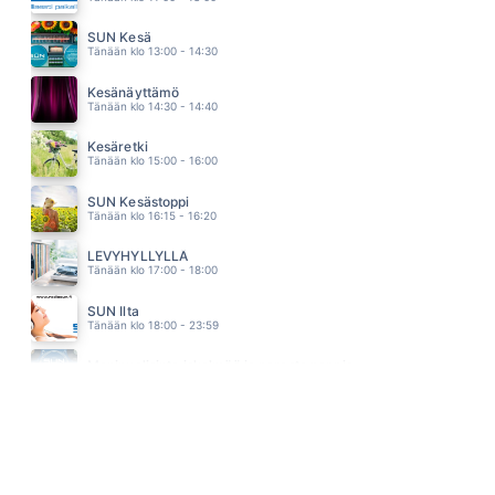
ELOSSA
EIJA KANTOLA
SUN Kesä
02.51
Tänään klo 13:00 - 14:30
HEI ÄLÄ LUULE
DISCO
Kesänäyttämö
02.47
Tänään klo 14:30 - 14:40
Kesäretki
Tänään klo 15:00 - 16:00
SUN Kesästoppi
Tänään klo 16:15 - 16:20
LEVYHYLLYLLÄ
Tänään klo 17:00 - 18:00
SUN Ilta
Tänään klo 18:00 - 23:59
Monipuolisinta iskelmää ja parasta poppia
Tänään klo 23:30 - 05:30