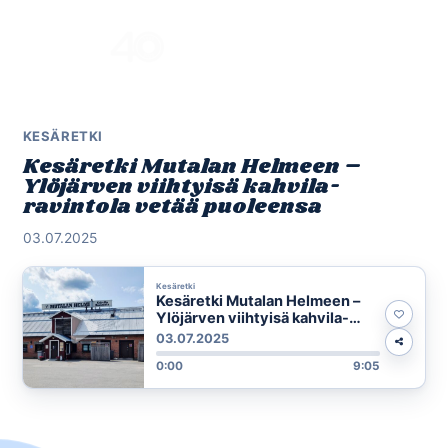
Skip
to
Menu
content
KESÄRETKI
Kesäretki Mutalan Helmeen –
Ylöjärven viihtyisä kahvila-
ravintola vetää puoleensa
03.07.2025
Kesäretki
Kesäretki Mutalan Helmeen –
Ylöjärven viihtyisä kahvila-
ravintola vetää puoleensa
03.07.2025
0:00
9:05