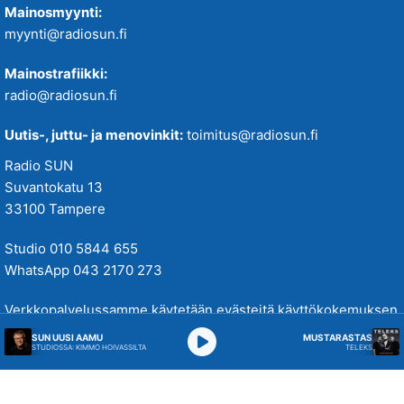
Mainosmyynti:
myynti@radiosun.fi
Mainostrafiikki:
radio@radiosun.fi
Uutis-, juttu- ja menovinkit:
toimitus@radiosun.fi
Radio SUN
Suvantokatu 13
33100 Tampere
Studio 010 5844 655
WhatsApp 043 2170 273
Verkkopalvelussamme käytetään evästeitä käyttökokemuksen
parantamiseksi. Tutustu tietosuojakäytäntöihimme
täällä
.
SUN UUSI AAMU
MUSTARASTAS
STUDIOSSA: KIMMO HOIVASSILTA
TELEKS