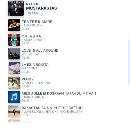
NYT SOI
MUSTARASTAS
TELEKS
TRA TE E IL MARE
LAURA PAUSINI
03.56
OIKEA AIKA
KATRI YLANDER
03.52
LOVE IS ALL AROUND
WET WET WET
03.48
LA ISLA BONITA
MADONNA
03.44
PEGGY
SAMULI EDELMANN
03.41
MIES JOLLE EI KOSKAAN TAPAHDU MITÄÄN
J KARJALAINEN
03.36
RAKASTAN SUA NIIN ET SE SATTUU
TUURE KILPELAINEN & KAIHON KARAVAANI
03.32
LEIJAT
KIRKA
03.29