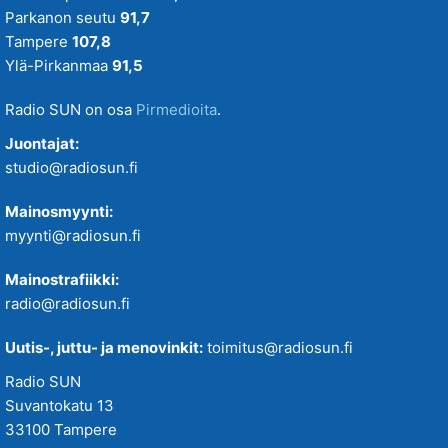
Parkanon seutu
91,7
Tampere
107,8
Ylä-Pirkanmaa
91,5
Radio SUN on osa
Pirmedioita
.
Juontajat:
studio@radiosun.fi
Mainosmyynti:
myynti@radiosun.fi
Mainostrafiikki:
radio@radiosun.fi
Uutis-, juttu- ja menovinkit:
toimitus@radiosun.fi
Radio SUN
Suvantokatu 13
33100 Tampere