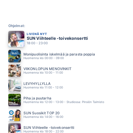
TUOLTA SAAPUU CHARLIE BROWN
VIRVE ROSTI
16.41
VANHAN VERAJAN LUONA
PIENIMAKI EILA
Ohjelmat:
16.37
LIVENÄ NYT
TAIVAASSA PERSEET TERVATAAN
SUN Viihteelle -toivekonsertti
EPPU NORMAALI
18:00 - 23:00
16.28
KIRJE
Monipuolisinta iskelmää ja parasta poppia
JANNE HURME
Huomenna klo 00:00 - 09:00
16.11
WAITING FOR THE DAWN
VIIKONLOPUN MENOVINKIT
Q.STONE
Huomenna klo 10:00 - 11:00
16.06
TAULUT
LEVYHYLLYLLÄ
HUGO
Huomenna klo 11:00 - 12:00
16.01
TAHROJA PAPERILLA
Piha ja puutarha
EPPU NORMAALI
Huomenna klo 12:00 - 13:00 - Studiossa: Pinsiön Taimisto
15.54
SININEN JA VALKOINEN
SUN Suosikit TOP 20
JUKKA KUOPPAMÄKI
Huomenna klo 14:00 - 16:00
15.49
PAUHAAVA SYDÄN (FEAT ELONKERJUU)
SUN Viihteelle -toivekonsertti
LAURI TÄHKÄ
Huomenna klo 18:00 - 22:00
15.45