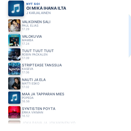
NYT SOI
OI MIKÄ IHANA ILTA
J KARJALAINEN
VALKOINEN SALI
PAUL ELIAS
17.29
VALOKUVIA
MAMBA
17.24
TUUT TUUT TUUT
ROBIN PACKALEN
17.09
STRIPTEASE TANSSIJA
KASEVA
17.06
NAUTI JA ELÄ
MATTI ESKO
17.02
MÄÄ JA TAPPARAN MIES
POPEDA
16.56
SYNTISTEN PÖYTÄ
ERIKA VIKMAN
16.52
JOKA PÄIVÄ JA JOKAIKINEN YÖ
EPPU NORMAALI
16.47