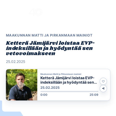
Skip
to
Menu
content
MAAKUNNAN MATTI JA PIRKANMAAN MAINIOT
Ketterä Jämijärvi loistaa EVP-
indeksillään ja hyödyntää sen
vetovoimakseen
25.02.2025
Maakunnan Matti ja Pirkanmaan mainiot
Ketterä Jämijärvi loistaa EVP-
indeksillään ja hyödyntää sen
vetovoimakseen
25.02.2025
0:00
25:09