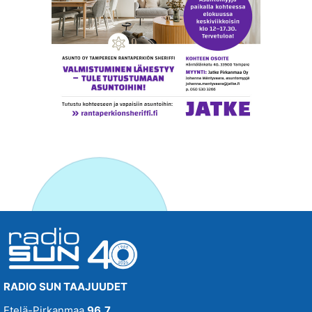
RADIO SUN TAAJUUDET
Etelä-Pirkanmaa
96,7