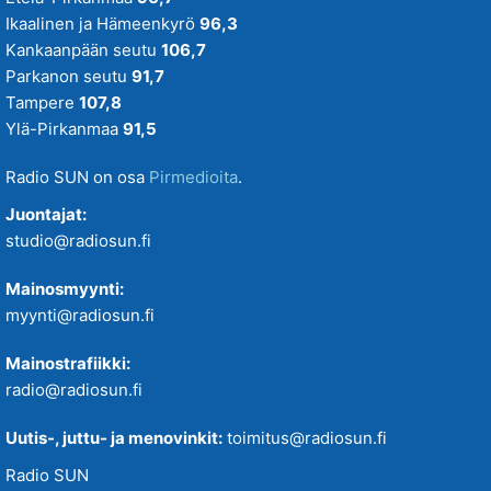
Ikaalinen ja Hämeenkyrö
96,3
Kankaanpään seutu
106,7
Parkanon seutu
91,7
Tampere
107,8
Ylä-Pirkanmaa
91,5
Radio SUN on osa
Pirmedioita
.
Juontajat:
studio@radiosun.fi
Mainosmyynti:
myynti@radiosun.fi
Mainostrafiikki:
radio@radiosun.fi
Uutis-, juttu- ja menovinkit:
toimitus@radiosun.fi
Radio SUN