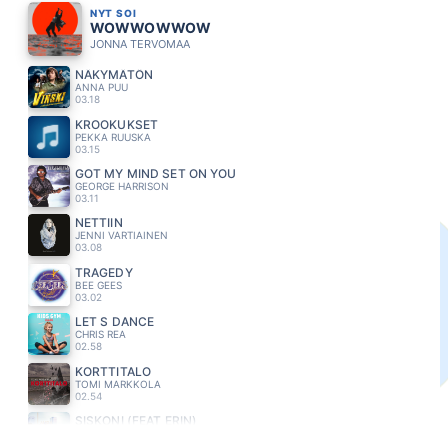
NYT SOI
WOWWOWWOW
JONNA TERVOMAA
NÄKYMÄTÖN
ANNA PUU
03.18
KROOKUKSET
PEKKA RUUSKA
03.15
GOT MY MIND SET ON YOU
GEORGE HARRISON
03.11
NETTIIN
JENNI VARTIAINEN
03.08
TRAGEDY
BEE GEES
03.02
LET S DANCE
CHRIS REA
02.58
KORTTITALO
TOMI MARKKOLA
02.54
SISKONI (FEAT ERIN)
LAURA NÄRHI
02.51