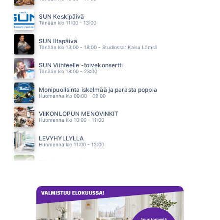
BABE
TAKE THAT
SUN Keskipäivä
02.13
Tänään klo 11:00 - 13:00
KAIKKI MIHIN OOT TOTTUNUT
TUURE KILPELÄINEN
SUN Iltapäivä
02.10
Tänään klo 13:00 - 18:00 - Studiossa: Kaisu Lämsä
SUN Viihteelle -toivekonsertti
Tänään klo 18:00 - 23:00
Monipuolisinta iskelmää ja parasta poppia
Huomenna klo 00:00 - 09:00
VIIKONLOPUN MENOVINKIT
Huomenna klo 10:00 - 11:00
LEVYHYLLYLLÄ
Huomenna klo 11:00 - 12:00
Piha ja puutarha
Huomenna klo 12:00 - 13:00 - Studiossa: Pinsiön Taimisto