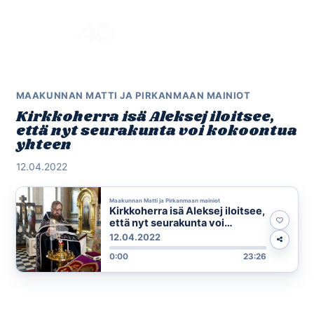
Skip
to
Menu
content
MAAKUNNAN MATTI JA PIRKANMAAN MAINIOT
Kirkkoherra isä Aleksej iloitsee,
että nyt seurakunta voi kokoontua
yhteen
12.04.2022
Maakunnan Matti ja Pirkanmaan mainiot
Kirkkoherra isä Aleksej iloitsee,
että nyt seurakunta voi
kokoontua yhteen
12.04.2022
0:00
23:26