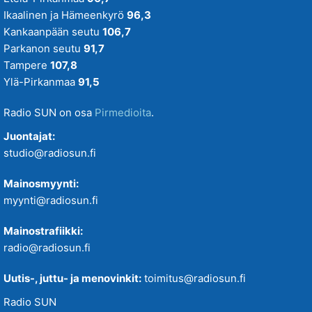
Ikaalinen ja Hämeenkyrö
96,3
Kankaanpään seutu
106,7
Parkanon seutu
91,7
Tampere
107,8
Ylä-Pirkanmaa
91,5
Radio SUN on osa
Pirmedioita
.
Juontajat:
studio@radiosun.fi
Mainosmyynti:
myynti@radiosun.fi
Mainostrafiikki:
radio@radiosun.fi
Uutis-, juttu- ja menovinkit:
toimitus@radiosun.fi
Radio SUN