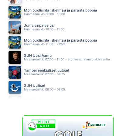
UUSI ALKU
HEIDI PAKARINEN
Monipuolisinta iskelmää ja parasta poppia
07.08
Huomenna klo 00:00 - 10:00
SINÄ OLET AURINKO
SAMULI EDELMANN
Jumalanpalvelus
07.01
Huomenna klo 10:00 - 11:00
Monipuolisinta iskelmää ja parasta poppia
Huomenna klo 11:00 - 23:59
SUN Uusi Aamu
Maanantai klo 07:00 - 11:00 - Studiossa: Kimmo Hoivassilta
Tampereenkiäliset uutiset
Maanantai klo 07:30 - 07:35
SUN Uutiset
Maanantai klo 08:00 - 08:05
SUN Kesästoppi
Maanantai klo 09:30 - 09:35