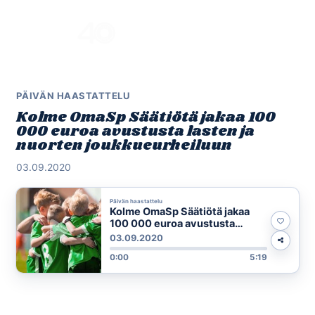
Skip
to
Menu
content
PÄIVÄN HAASTATTELU
Kolme OmaSp Säätiötä jakaa 100
000 euroa avustusta lasten ja
nuorten joukkueurheiluun
03.09.2020
Päivän haastattelu
Kolme OmaSp Säätiötä jakaa
100 000 euroa avustusta
lasten ja nuorten
03.09.2020
joukkueurheiluun
0:00
5:19