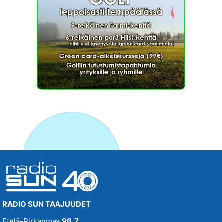
RADIO SUN TAAJUUDET
Etelä-Pirkanmaa
96,7