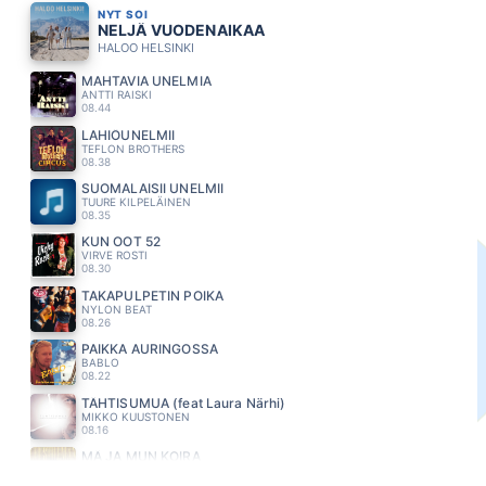
NYT SOI
NELJÄ VUODENAIKAA
HALOO HELSINKI
MAHTAVIA UNELMIA
ANTTI RAISKI
08.44
LAHIÖUNELMII
TEFLON BROTHERS
08.38
SUOMALAISII UNELMII
TUURE KILPELÄINEN
08.35
KUN OOT 52
VIRVE ROSTI
08.30
TAKAPULPETIN POIKA
NYLON BEAT
08.26
PAIKKA AURINGOSSA
BABLO
08.22
TÄHTISUMUA (feat Laura Närhi)
MIKKO KUUSTONEN
08.16
MÄ JA MUN KOIRA
LEO STILLMAN
08.13