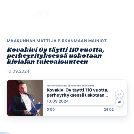
Skip
to
Menu
content
MAAKUNNAN MATTI JA PIRKANMAAN MAINIOT
Kovakivi Oy täytti 110 vuotta,
perheyrityksessä uskotaan
kivialan tulevaisuuteen
10.09.2024
Maakunnan Matti ja Pirkanmaan mainiot
Kovakivi Oy täytti 110 vuotta,
perheyrityksessä uskotaan
kivialan tulevaisuuteen
10.09.2024
0:00
24:02