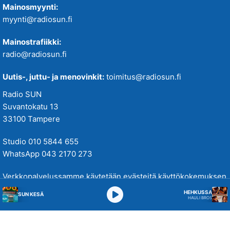
Mainosmyynti:
myynti@radiosun.fi
Mainostrafiikki:
radio@radiosun.fi
Uutis-, juttu- ja menovinkit:
toimitus@radiosun.fi
Radio SUN
Suvantokatu 13
33100 Tampere
Studio 010 5844 655
WhatsApp 043 2170 273
Verkkopalvelussamme käytetään evästeitä käyttökokemuksen
parantamiseksi. Tutustu tietosuojakäytäntöihimme
täällä
.
HEHKUSSA
SUN KESÄ
HAULI BROS