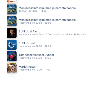
SINÄ VAIN
TAUSKI
Monipuolisinta iskelmää ja parasta poppia
09.49
Tänään klo 23:30 - 05:30
EI KENENKÄÄN MAA
FRANS HARJU
Monipuolisinta iskelmää ja parasta poppia
09.46
Huomenna klo 00:00 - 06:00
SUN Uusi Aamu
Huomenna klo 06:00 - 10:00 - Studiossa: Kimmo Hoivassilta
SUN Uutiset
Huomenna klo 07:00 - 07:05
Tampereenkiäliset uutiset
Huomenna klo 07:30 - 07:35
Markkinatori
Huomenna klo 10:00 - 11:00
SUN Keskipäivä
Huomenna klo 11:00 - 13:00