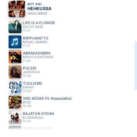
NYT SOI
HEHKUSSA
HAULI BROS
LIFE IS A FLOWER
ACE OF BASE
11.14
RIIPPUMATTO
MIKAEL GABRIEL
11.10
ABRAKADABRA
MIKKO KUUSTONEN
11.05
PULSSI
JANNIKA B
10.55
TUULIVIIRI
DANNY
10.53
VIISI KESÄÄ (ft. Nopsajalka)
BESS
10.49
RAJATON SYDAN
ELONKERJUU
10.45
TIIKERIN RAIDAT
JONNE AARON
10.41