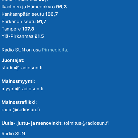
Ikaalinen ja Hämeenkyrö
96,3
Kankaanpään seutu
106,7
Parkanon seutu
91,7
Tampere
107,8
Ylä-Pirkanmaa
91,5
Radio SUN on osa
Pirmedioita
.
Juontajat:
studio@radiosun.fi
Mainosmyynti:
myynti@radiosun.fi
Mainostrafiikki:
radio@radiosun.fi
Uutis-, juttu- ja menovinkit:
toimitus@radiosun.fi
Radio SUN