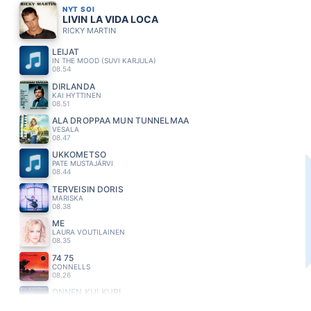
NYT SOI
LIVIN LA VIDA LOCA
RICKY MARTIN
LEIJAT
IN THE MOOD (SUVI KARJULA)
08.54
DIRLANDA
KAI HYTTINEN
08.51
ÄLÄ DROPPAA MUN TUNNELMAA
VESALA
08.47
UKKOMETSO
PATE MUSTAJÄRVI
08.44
TERVEISIN DORIS
MARISKA
08.38
ME
LAURA VOUTILAINEN
08.35
74 75
CONNELLS
08.26
ONNEN KULKURI
ESA KAARTAMO
08.22