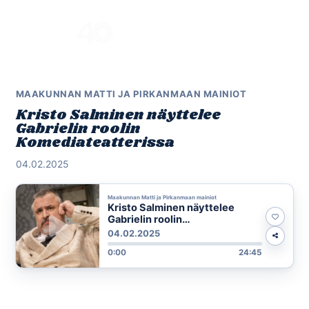
Skip
to
Menu
content
MAAKUNNAN MATTI JA PIRKANMAAN MAINIOT
Kristo Salminen näyttelee
Gabrielin roolin
Komediateatterissa
04.02.2025
Maakunnan Matti ja Pirkanmaan mainiot
Kristo Salminen näyttelee
Gabrielin roolin
Komediateatterissa
04.02.2025
0:00
24:45