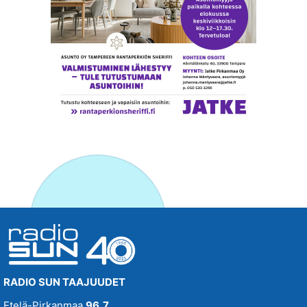
RADIO SUN TAAJUUDET
Etelä-Pirkanmaa
96,7