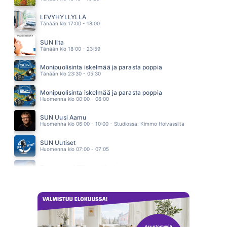
LOVE MY LIFE
ROBBIE WILLIAMS
LEVYHYLLYLLÄ
07.25
Tänään klo 17:00 - 18:00
ANNA MA PUHALLAN
JANNA
SUN Ilta
07.19
Tänään klo 18:00 - 23:59
Monipuolisinta iskelmää ja parasta poppia
Tänään klo 23:30 - 05:30
Monipuolisinta iskelmää ja parasta poppia
Huomenna klo 00:00 - 06:00
SUN Uusi Aamu
Huomenna klo 06:00 - 10:00 - Studiossa: Kimmo Hoivassilta
SUN Uutiset
Huomenna klo 07:00 - 07:05
Tampereenkiäliset uutiset
Huomenna klo 07:30 - 07:35