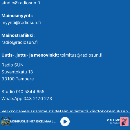
studio@radiosun.fi
Mainosmyynti:
myynti@radiosun.fi
Mainostrafiikki:
radio@radiosun.fi
Uutis-, juttu- ja menovinkit:
toimitus@radiosun.fi
Radio SUN
Suvantokatu 13
33100 Tampere
Studio 010 5844 655
WhatsApp 043 2170 273
Verkkopalvelussamme käytetään evästeitä käyttökokemuksen
parantamiseksi. Tutustu tietosuojakäytäntöihimme
täällä
.
CALL ME
MONIPUOLISINTA ISKELMÄÄ JA PARASTA POPPIA
BLONDIE