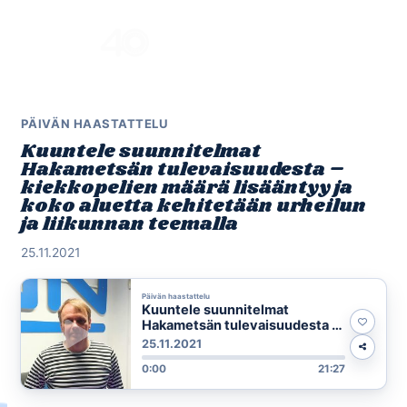
Skip
to
Menu
content
PÄIVÄN HAASTATTELU
Kuuntele suunnitelmat
Hakametsän tulevaisuudesta –
kiekkopelien määrä lisääntyy ja
koko aluetta kehitetään urheilun
ja liikunnan teemalla
25.11.2021
Päivän haastattelu
Kuuntele suunnitelmat
Hakametsän tulevaisuudesta –
kiekkopelien määrä lisääntyy ja
25.11.2021
koko aluetta kehitetään
0:00
21:27
urheilun ja liikunnan teemalla