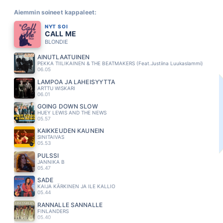
Aiemmin soineet kappaleet:
NYT SOI
CALL ME
BLONDIE
AINUTLAATUINEN
PEKKA TIILIKAINEN & THE BEATMAKERS (Feat.Justiina Luukaslammi)
06.05
LÄMPÖÄ JA LÄHEISYYTTÄ
ARTTU WISKARI
06.01
GOING DOWN SLOW
HUEY LEWIS AND THE NEWS
05.57
KAIKKEUDEN KAUNEIN
SINITAIVAS
05.53
PULSSI
JANNIKA B
05.47
SADE
KAIJA KÄRKINEN JA ILE KALLIO
05.44
RANNALLE SANNALLE
FINLANDERS
05.40