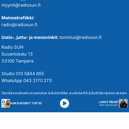
myynti@radiosun.fi
Mainostrafiikki:
radio@radiosun.fi
Uutis-, juttu- ja menovinkit:
toimitus@radiosun.fi
Radio SUN
Suvantokatu 13
33100 Tampere
Studio 010 5844 655
WhatsApp 043 2170 273
Verkkopalvelussamme käytetään evästeitä käyttökokemuksen
parantamiseksi. Tutustu tietosuojakäytäntöihimme
täällä
.
LOPUT PÄIVÄT
SUN SUOSIKIT TOP 20
PATE MUSTAJÄRVI