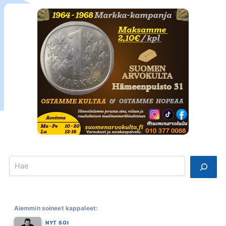
Search
Aiemmin soineet kappaleet:
NYT SOI