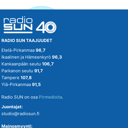
RADIO SUN TAAJUUDET
Etelä-Pirkanmaa
96,7
Ikaalinen ja Hämeenkyrö
96,3
Kankaanpään seutu
106,7
Parkanon seutu
91,7
Tampere
107,8
Ylä-Pirkanmaa
91,5
Radio SUN on osa
Pirmedioita
.
Juontajat:
studio@radiosun.fi
Mainosmyynti: