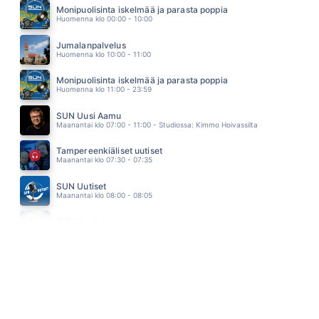
ELONKERJUU
Monipuolisinta iskelmää ja parasta poppia
10.18
Huomenna klo 00:00 - 10:00
ÄLÄ JÄTÄ
YÖLINTU
Jumalanpalvelus
10.10
Huomenna klo 10:00 - 11:00
Monipuolisinta iskelmää ja parasta poppia
Huomenna klo 11:00 - 23:59
SUN Uusi Aamu
Maanantai klo 07:00 - 11:00 - Studiossa: Kimmo Hoivassilta
Tampereenkiäliset uutiset
Maanantai klo 07:30 - 07:35
SUN Uutiset
Maanantai klo 08:00 - 08:05
SUN Kesästoppi
Maanantai klo 09:30 - 09:35