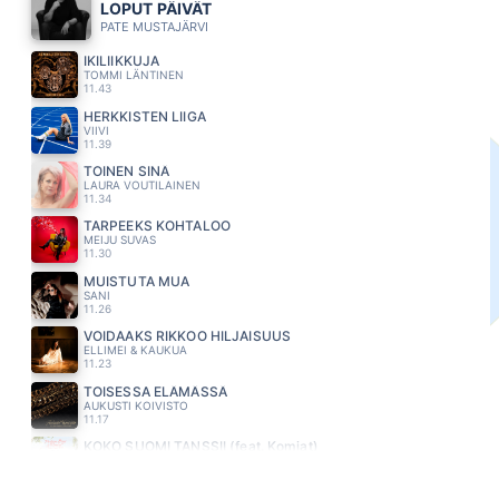
LOPUT PÄIVÄT
PATE MUSTAJÄRVI
IKILIIKKUJA
TOMMI LÄNTINEN
11.43
HERKKISTEN LIIGA
VIIVI
11.39
TOINEN SINÄ
LAURA VOUTILAINEN
11.34
TARPEEKS KOHTALOO
MEIJU SUVAS
11.30
MUISTUTA MUA
SANI
11.26
VOIDAAKS RIKKOO HILJAISUUS
ELLIMEI & KAUKUA
11.23
TOISESSA ELÄMÄSSÄ
AUKUSTI KOIVISTO
11.17
KOKO SUOMI TANSSII (feat. Komiat)
PORTION BOYS
11.14