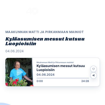
Skip
to
Menu
content
MAAKUNNAN MATTI JA PIRKANMAAN MAINIOT
Kyläasumisen messut kutsuu
Luopioisiin
04.06.2024
Maakunnan Matti ja Pirkanmaan mainiot
Kyläasumisen messut kutsuu
Luopioisiin
04.06.2024
0:00
24:28