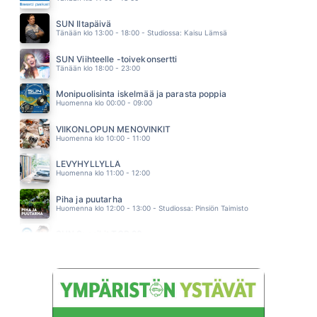
KAHDESTAAN
IDA PAUL & KALLE LINDROTH
SUN Iltapäivä
03.28
Tänään klo 13:00 - 18:00 - Studiossa: Kaisu Lämsä
WOWWOWWOW
JONNA TERVOMAA
SUN Viihteelle -toivekonsertti
03.25
Tänään klo 18:00 - 23:00
Monipuolisinta iskelmää ja parasta poppia
Huomenna klo 00:00 - 09:00
VIIKONLOPUN MENOVINKIT
Huomenna klo 10:00 - 11:00
LEVYHYLLYLLÄ
Huomenna klo 11:00 - 12:00
Piha ja puutarha
Huomenna klo 12:00 - 13:00 - Studiossa: Pinsiön Taimisto
SUN Suosikit TOP 20
Huomenna klo 14:00 - 16:00