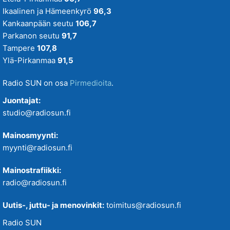
Ikaalinen ja Hämeenkyrö
96,3
Kankaanpään seutu
106,7
Parkanon seutu
91,7
Tampere
107,8
Ylä-Pirkanmaa
91,5
Radio SUN on osa
Pirmedioita
.
Juontajat:
studio@radiosun.fi
Mainosmyynti:
myynti@radiosun.fi
Mainostrafiikki:
radio@radiosun.fi
Uutis-, juttu- ja menovinkit:
toimitus@radiosun.fi
Radio SUN