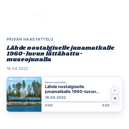
Skip
to
Menu
content
PÄIVÄN HAASTATTELU
Lähde nostalgiselle junamatkalle
1960-luvun lättähattu-
museojunalla
16.04.2022
Päivän haastattelu
Lähde nostalgiselle
junamatkalle 1960-luvun
lättähattu-museojunalla
16.04.2022
0:00
3:02