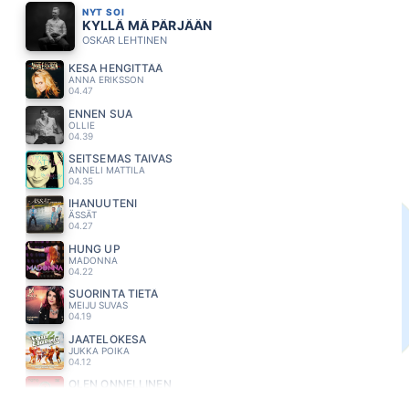
NYT SOI
KYLLÄ MÄ PÄRJÄÄN
OSKAR LEHTINEN
KESA HENGITTÄÄ
ANNA ERIKSSON
04.47
ENNEN SUA
OLLIE
04.39
SEITSEMAS TAIVAS
ANNELI MATTILA
04.35
IHANUUTENI
ÄSSÄT
04.27
HUNG UP
MADONNA
04.22
SUORINTA TIETÄ
MEIJU SUVAS
04.19
JAATELÖKESA
JUKKA POIKA
04.12
OLEN ONNELLINEN
S.I.G
04.09