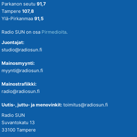
Parkanon seutu
91,7
Tampere
107,8
Ylä-Pirkanmaa
91,5
Radio SUN on osa
Pirmedioita
.
Juontajat:
studio@radiosun.fi
Mainosmyynti:
myynti@radiosun.fi
Mainostrafiikki:
radio@radiosun.fi
Uutis-, juttu- ja menovinkit:
toimitus@radiosun.fi
Radio SUN
Suvantokatu 13
33100 Tampere