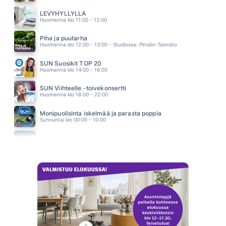
ANNA MA PUHALLAN
JANNA
LEVYHYLLYLLÄ
12.18
Huomenna klo 11:00 - 12:00
Piha ja puutarha
Huomenna klo 12:00 - 13:00 - Studiossa: Pinsiön Taimisto
SUN Suosikit TOP 20
Huomenna klo 14:00 - 16:00
SUN Viihteelle -toivekonsertti
Huomenna klo 18:00 - 22:00
Monipuolisinta iskelmää ja parasta poppia
Sunnuntai klo 00:00 - 10:00
Jumalanpalvelus
Sunnuntai klo 10:00 - 11:00