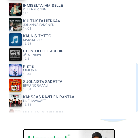
IHMISELTÄ IHMISELLE
OLLI HALONEN
14.13
KULTAISTA HIEKKAA
JOHANNA PAKONEN
14.04
KAUNIS TYTTO
MARKKU ARO
13.55
EILEN TIELLE LAULOIN
JÄRVENSIVU
13.51
PISTE
MARISKA
13.46
SUOLAISTA SADETTA
EPPU NORMAALI
13.38
KANSSAS KAVELEN RANTAA
UNELMAVÄVYT
13.34
OLET UNENI KAUNEIN
JOHANNA KURKELA
13.27
PILVILINNA
ARTTU WISKARI
13.20