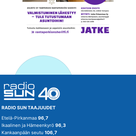
RADIO SUN TAAJUUDET
Etelä-Pirkanmaa
96,7
Ikaalinen ja Hämeenkyrö
96,3
Kankaanpään seutu
106,7