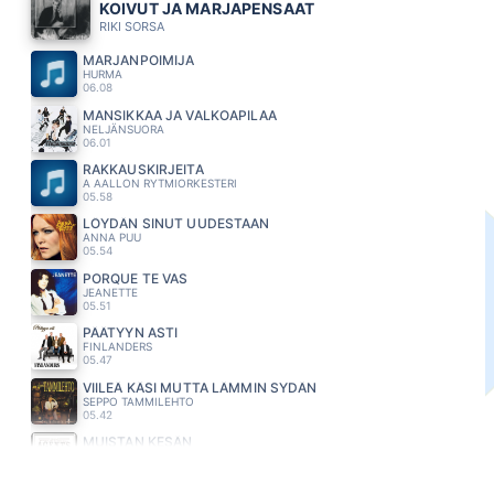
KOIVUT JA MARJAPENSAAT
RIKI SORSA
MARJANPOIMIJA
HURMA
06.08
MANSIKKAA JA VALKOAPILAA
NELJÄNSUORA
06.01
RAKKAUSKIRJEITA
A AALLON RYTMIORKESTERI
05.58
LÖYDÄN SINUT UUDESTAAN
ANNA PUU
05.54
PORQUE TE VAS
JEANETTE
05.51
PÄÄTYYN ASTI
FINLANDERS
05.47
VIILEÄ KÄSI MUTTA LÄMMIN SYDÄN
SEPPO TAMMILEHTO
05.42
MUISTAN KESÄN
AGENTS
05.38