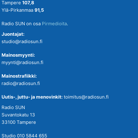
Tampere
107,8
Ylä-Pirkanmaa
91,5
Radio SUN on osa
Pirmedioita
.
Juontajat:
studio@radiosun.fi
Mainosmyynti:
myynti@radiosun.fi
Mainostrafiikki:
radio@radiosun.fi
Uutis-, juttu- ja menovinkit:
toimitus@radiosun.fi
Radio SUN
Suvantokatu 13
33100 Tampere
Studio 010 5844 655