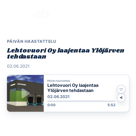
Skip
to
Menu
content
PÄIVÄN HAASTATTELU
Lehtovuori Oy laajentaa Ylöjärven
tehdastaan
02.06.2021
Päivän haastattelu
Lehtovuori Oy laajentaa
Ylöjärven tehdastaan
02.06.2021
0:00
5:52