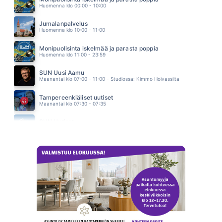
Huomenna klo 00:00 - 10:00
ANTTI AHOPELTO
04.58
Jumalanpalvelus
MAKES ME WONDER
Huomenna klo 10:00 - 11:00
MAROON 5
04.54
Monipuolisinta iskelmää ja parasta poppia
Huomenna klo 11:00 - 23:59
SUN Uusi Aamu
Maanantai klo 07:00 - 11:00 - Studiossa: Kimmo Hoivassilta
Tampereenkiäliset uutiset
Maanantai klo 07:30 - 07:35
SUN Uutiset
Maanantai klo 08:00 - 08:05