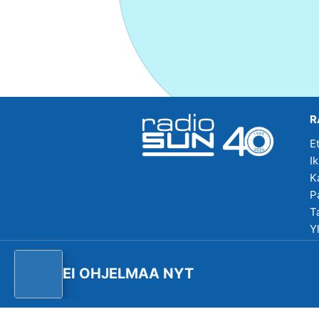
R
E
I
K
P
T
Y
R
EI OHJELMAA NYT