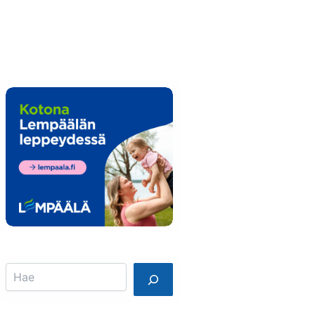
Info
Mainostajalle
Search