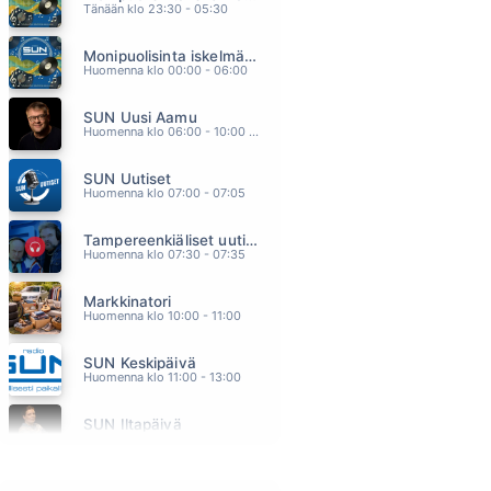
Tänään klo 23:30 - 05:30
SINÄ MINUSSA
ANTTI RAISKI
Monipuolisinta iskelmää ja parasta poppia
11.56
Huomenna klo 00:00 - 06:00
OTA KII
MEIJU SUVAS
SUN Uusi Aamu
11.51
Huomenna klo 06:00 - 10:00 - Studiossa: Kimmo Hoivassilta
YSTÄVÄLLE (Pokla)
ARTTU WISKARI
SUN Uutiset
11.48
Huomenna klo 07:00 - 07:05
TERVEISIN, MINÄ
JOHANNA PAKONEN
Tampereenkiäliset uutiset
11.44
Huomenna klo 07:30 - 07:35
RIN TIN TIN
LEEVI AND THE LEAVINGS
Markkinatori
11.38
Huomenna klo 10:00 - 11:00
SUN Keskipäivä
Huomenna klo 11:00 - 13:00
SUN Iltapäivä
Huomenna klo 13:00 - 18:00 - Studiossa: Kaisu Lämsä