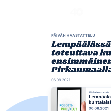
Skip
to
content
PÄIVÄN HAASTATTELU
Lempäälässä
toteuttava k
ensimmäinen
Pirkanmaall
06.08.2021
Päivän haastattelu
Lempääläs
kuntalais
Pirkanmaa
06.08.2021