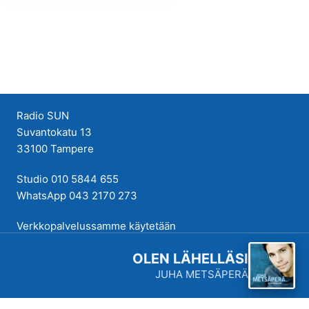
Radio SUN
Suvantokatu 13
33100 Tampere
Studio 010 5844 655
WhatsApp 043 2170 273
Verkkopalvelussamme käytetään
evästeitä käyttökokemuksen
OLEN LÄHELLÄSI
parantamiseksi. Tutustu
JUHA METSÄPERÄ
tietosuojakäytäntöihimme
täällä
.