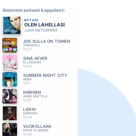
Aiemmin soineet kappaleet:
NYT SOI
OLEN LÄHELLÄSI
JUHA METSÄPERÄ
JOS SULLA ON TOINEN
TAIKAPEILI
13.27
SINÄ 4EVER
ELLINOORA
13.20
SUMMER NIGHT CITY
ABBA
13.11
IHMINEN
ANNE MATTILA
13.07
LIEKKI
MARISKA
13.03
VUOROLLAAN
KATRI YLANDER
12.55