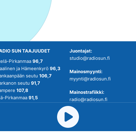
ADIO SUN TAAJUUDET
Juontajat:
studio@radiosun.fi
telä-Pirkanmaa
96,7
kaalinen ja Hämeenkyrö
96,3
Mainosmyynti:
ankaanpään seutu
106,7
myynti@radiosun.fi
arkanon seutu
91,7
ampere
107,8
Mainostrafiikki:
lä-Pirkanmaa
91,5
radio@radiosun.fi
adio SUN on osa
Pirmedioita
.
Uutis-, juttu- ja menovinkit:
toimitus@radiosun.fi