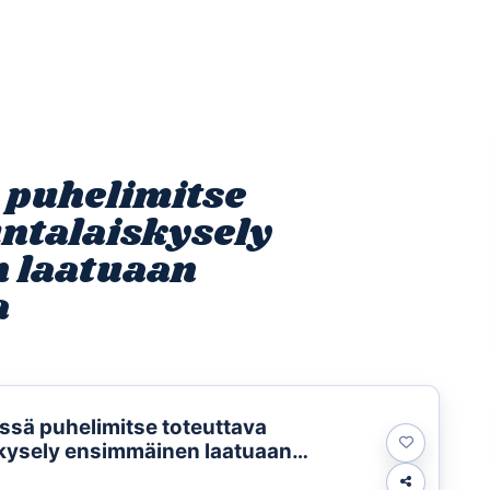
Etusivu
Ohjelmat
Osallistu
 puhelimitse
untalaiskysely
 laatuaan
a
sä puhelimitse toteuttava
kysely ensimmäinen laatuaan
lla