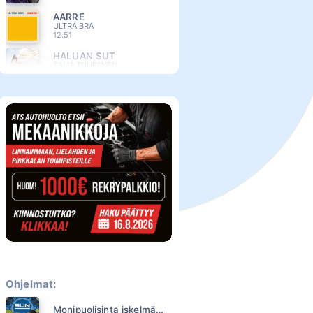
AARRE
ULTRA BRA
12.51
HALUAN SUT
SAIJA TUUPANEN
12.40
SAMAAN AIKAAN TOISAALLA
JUHA TAPIO
12.34
JOHNNY & MARY
ROPERT PALMER
12.27
MYSTEERI
CHISU
12.20
P.S. VIELÄKIN
OLLIE
12.14
KEVÄT JA MINÄ (2025)
TOMMI LÄNTINEN
12.08
Ohjelmat:
HUOMINEN ON TUULINEN
RESSU REDFORD
Monipuolisinta iskelmää ja parasta poppia
12.03