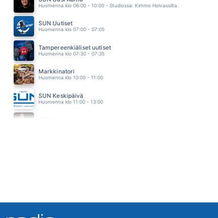
15.15
Huomenna klo 06:00 - 10:00 - Studiossa: Kimmo Hoivassilta
KAROLIINA
PAUL ELIAS
SUN Uutiset
15.11
Huomenna klo 07:00 - 07:05
Tampereenkiäliset uutiset
Huomenna klo 07:30 - 07:35
Markkinatori
Huomenna klo 10:00 - 11:00
SUN Keskipäivä
Huomenna klo 11:00 - 13:00
SUN Iltapäivä
Huomenna klo 13:00 - 18:00 - Studiossa: Kaisu Lämsä