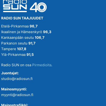
RADIO SUN TAAJUUDET
Etelä-Pirkanmaa
96,7
Ikaalinen ja Hämeenkyrö
96,3
Kankaanpään seutu
106,7
Parkanon seutu
91,7
Tampere
107,8
Ylä-Pirkanmaa
91,5
Radio SUN on osa
Pirmedioita
.
Juontajat:
studio@radiosun.fi
Mainosmyynti:
myynti@radiosun.fi
Mainostrafiikki: