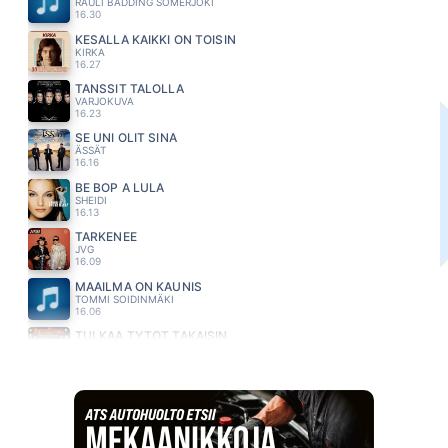
RAULI BADDING SOMERJOKI
16.30
KESÄLLÄ KAIKKI ON TOISIN
KIRKA
16.27
TANSSIT TALOLLA
VARJOKUVA
16.23
SE UNI OLIT SINÄ
ÄSSÄT
16.16
BE BOP A LULA
SHEIDI
16.13
TARKENEE
JVG
16.09
MAAILMA ON KAUNIS
TOMMI SOIDINMÄKI
16.06
TULKAA TYTÖT TAKAISIN
TAPANI KANSA
16.01
THE TRUTH
JAMES BLUNT
15.56
TOIVON SULLE
ANNE MATTILA