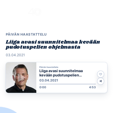
Skip
to
Menu
content
PÄIVÄN HAASTATTELU
Liiga avasi suunnitelmaa kevään
pudotuspelien ohjelmasta
03.04.2021
Päivän haastattelu
Liiga avasi suunnitelmaa
kevään pudotuspelien
ohjelmasta
03.04.2021
0:00
4:53