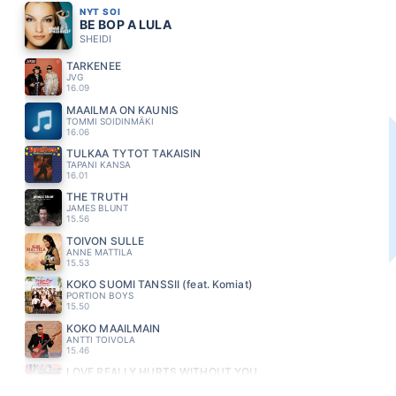
NYT SOI
BE BOP A LULA
SHEIDI
TARKENEE
JVG
16.09
MAAILMA ON KAUNIS
TOMMI SOIDINMÄKI
16.06
TULKAA TYTÖT TAKAISIN
TAPANI KANSA
16.01
THE TRUTH
JAMES BLUNT
15.56
TOIVON SULLE
ANNE MATTILA
15.53
KOKO SUOMI TANSSII (feat. Komiat)
PORTION BOYS
15.50
KOKO MAAILMAIN
ANTTI TOIVOLA
15.46
LOVE REALLY HURTS WITHOUT YOU
BILLY OCEAN
15.41