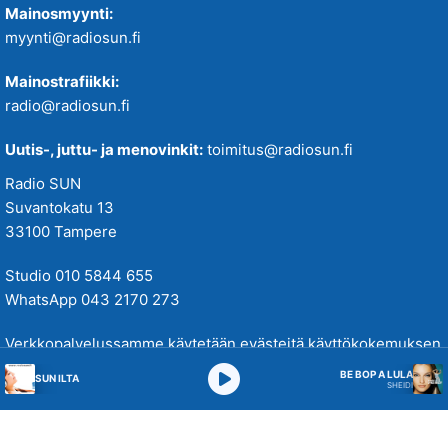
Mainosmyynti:
myynti@radiosun.fi
Mainostrafiikki:
radio@radiosun.fi
Uutis-, juttu- ja menovinkit:
toimitus@radiosun.fi
Radio SUN
Suvantokatu 13
33100 Tampere
Studio 010 5844 655
WhatsApp 043 2170 273
Verkkopalvelussamme käytetään evästeitä käyttökokemuksen
parantamiseksi. Tutustu tietosuojakäytäntöihimme
täällä
.
BE BOP A LULA
SUN ILTA
SHEIDI