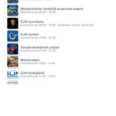
AKUN TEHDAS
EPPU NORMAALI
Monipuolisinta iskelmää ja parasta poppia
14.55
Huomenna klo 00:00 - 06:00
TUHANSIEN RANTOJEN MAA
MUSTAT ENKELIT
SUN Uusi Aamu
14.50
Huomenna klo 06:00 - 10:00 - Studiossa: Kimmo Hoivassilta
SUN Uutiset
Huomenna klo 07:00 - 07:05
Tampereenkiäliset uutiset
Huomenna klo 07:30 - 07:35
Markkinatori
Huomenna klo 10:00 - 11:00
SUN Keskipäivä
Huomenna klo 11:00 - 13:00
SUN Iltapäivä
Huomenna klo 13:00 - 18:00 - Studiossa: Kaisu Lämsä