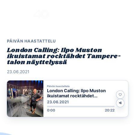
Skip
to
Menu
content
PÄIVÄN HAASTATTELU
London Calling: Ilpo Muston
ikuistamat rocktähdet Tampere-
talon näyttelyssä
23.06.2021
Päivän haastattelu
London Calling: Ilpo Muston
ikuistamat rocktähdet
Tampere-talon näyttelyssä
23.06.2021
0:00
20:22