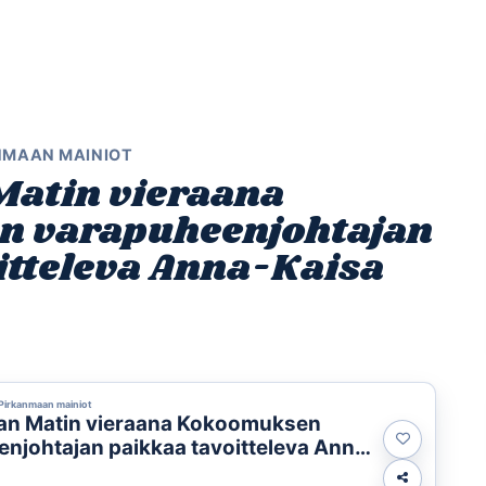
Etusivu
Ohjelmat
Osallistu
NMAAN MAINIOT
atin vieraana
 varapuheenjohtajan
itteleva Anna-Kaisa
Pirkanmaan mainiot
n Matin vieraana Kokoomuksen
njohtajan paikkaa tavoitteleva Anna-
nen