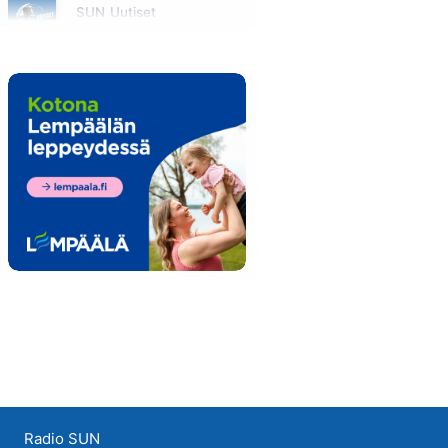
SUN Uutiset
Maanantai klo 08:00 - 08:05
Radio SUN