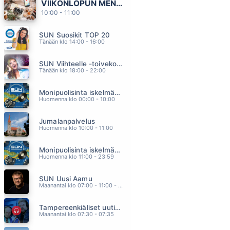
VIIKONLOPUN MENOVINKIT
PÄÄTYYN ASTI
10:00 - 11:00
FINLANDERS
05.47
SUN Suosikit TOP 20
VIILEÄ KÄSI MUTTA LÄMMIN SYDÄN
Tänään klo 14:00 - 16:00
SEPPO TAMMILEHTO
05.42
SUN Viihteelle -toivekonsertti
MUISTAN KESÄN
Tänään klo 18:00 - 22:00
AGENTS
05.38
Monipuolisinta iskelmää ja parasta poppia
BROTHER LOUIE
Huomenna klo 00:00 - 10:00
MODERN TALKING
05.34
Jumalanpalvelus
HUOLETONTA JA MAKEAA
Huomenna klo 10:00 - 11:00
EELI
05.31
Monipuolisinta iskelmää ja parasta poppia
Huomenna klo 11:00 - 23:59
SUN Uusi Aamu
Maanantai klo 07:00 - 11:00 - Studiossa: Kimmo Hoivassilta
Tampereenkiäliset uutiset
Maanantai klo 07:30 - 07:35