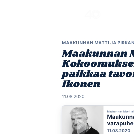
Skip
to
content
MAAKUNNAN MATTI JA PIRKA
Maakunnan M
Kokoomuksen
paikkaa tavo
Ikonen
11.08.2020
Maakunnan Matti ja 
Maakunna
varapuhee
Kaisa Iko
11.08.2020