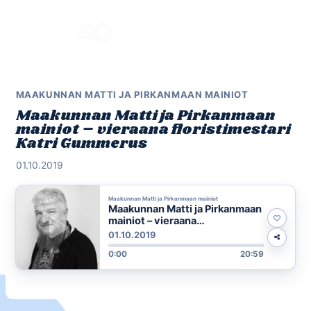
Skip
to
Menu
content
MAAKUNNAN MATTI JA PIRKANMAAN MAINIOT
Maakunnan Matti ja Pirkanmaan
mainiot – vieraana floristimestari
Katri Gummerus
01.10.2019
Maakunnan Matti ja Pirkanmaan mainiot
Maakunnan Matti ja Pirkanmaan
mainiot – vieraana
floristimestari Katri Gummerus
01.10.2019
0:00
20:59