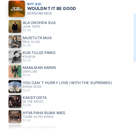
NYT SOI
WOULDN T IT BE GOOD
KERSHAW NICK
ÄLÄ UNOHDA SUA
JUHA TAPIO
12.30
MUISTUTA MUA
PAUL ELIAS
12.25
KUN TULEE PIMEE
KAUKUA
12.23
MAAILMAN ÄÄRIIN
UNIKLUBI
12.15
YOU CAN´T HURRY LOVE (WITH THE SUPREMES)
DIANA ROSS
12.12
KAKSITOISTA
IN THE MOOD
12.09
HYVA PAHA RUMA MIES
TUURE KILPELÄINEN
12.04
KAKSI YKSINÄISTÄ
SUVI TERÄSNISKA
11.55