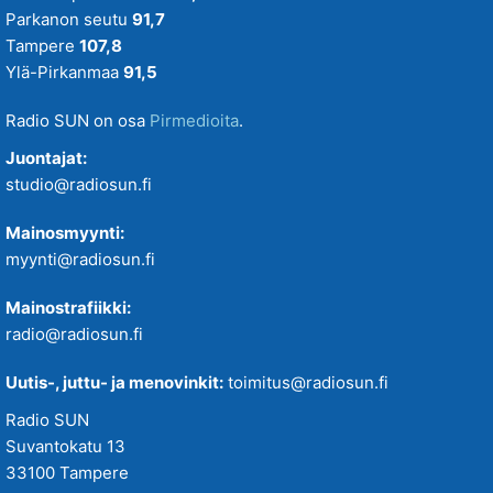
Parkanon seutu
91,7
Tampere
107,8
Ylä-Pirkanmaa
91,5
Radio SUN on osa
Pirmedioita
.
Juontajat:
studio@radiosun.fi
Mainosmyynti:
myynti@radiosun.fi
Mainostrafiikki:
radio@radiosun.fi
Uutis-, juttu- ja menovinkit:
toimitus@radiosun.fi
Radio SUN
Suvantokatu 13
33100 Tampere