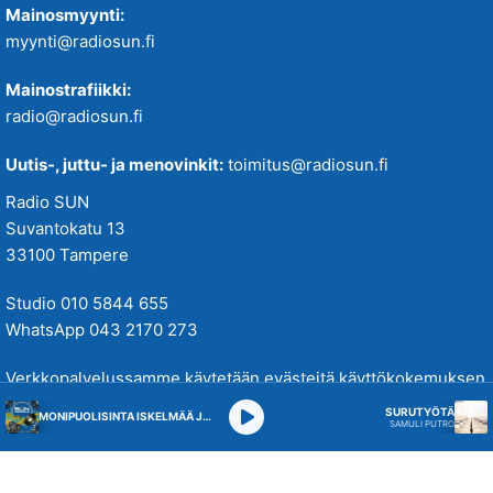
Mainosmyynti:
myynti@radiosun.fi
Mainostrafiikki:
radio@radiosun.fi
Uutis-, juttu- ja menovinkit:
toimitus@radiosun.fi
Radio SUN
Suvantokatu 13
33100 Tampere
Studio 010 5844 655
WhatsApp 043 2170 273
Verkkopalvelussamme käytetään evästeitä käyttökokemuksen
parantamiseksi. Tutustu tietosuojakäytäntöihimme
täällä
.
SURUTYÖTÄ
MONIPUOLISINTA ISKELMÄÄ JA PARASTA POPPIA
SAMULI PUTRO