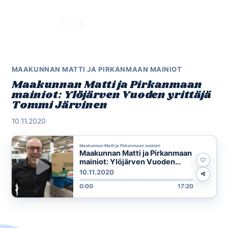
Skip
to
Menu
content
MAAKUNNAN MATTI JA PIRKANMAAN MAINIOT
Maakunnan Matti ja Pirkanmaan
mainiot: Ylöjärven Vuoden yrittäjä
Tommi Järvinen
10.11.2020
Maakunnan Matti ja Pirkanmaan mainiot
Maakunnan Matti ja Pirkanmaan
mainiot: Ylöjärven Vuoden
yrittäjä Tommi Järvinen
10.11.2020
0:00
17:20