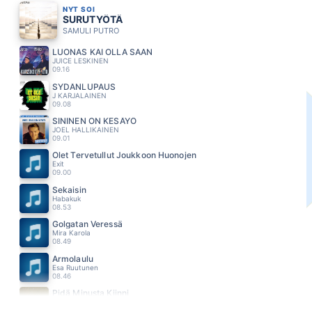
NYT SOI
SURUTYÖTÄ
SAMULI PUTRO
LUONAS KAI OLLA SAAN
JUICE LESKINEN
09.16
SYDÄNLUPAUS
J KARJALAINEN
09.08
SININEN ON KESÄYÖ
JOEL HALLIKAINEN
09.01
Olet Tervetullut Joukkoon Huonojen
Exit
09.00
Sekaisin
Habakuk
08.53
Golgatan Veressä
Mira Karola
08.49
Armolaulu
Esa Ruutunen
08.46
Pidä Minusta Kiinni
Matti ja Teppo
08.44