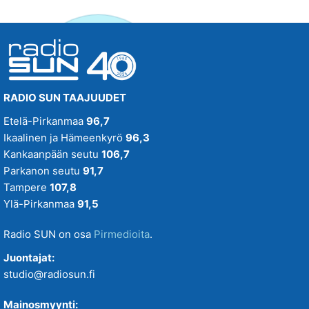
RADIO SUN TAAJUUDET
Etelä-Pirkanmaa
96,7
Ikaalinen ja Hämeenkyrö
96,3
Kankaanpään seutu
106,7
Parkanon seutu
91,7
Tampere
107,8
Ylä-Pirkanmaa
91,5
Radio SUN on osa
Pirmedioita
.
Juontajat:
studio@radiosun.fi
Mainosmyynti: