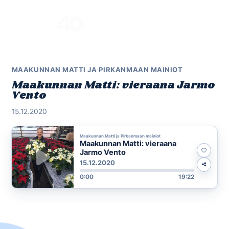
Skip
to
Menu
content
MAAKUNNAN MATTI JA PIRKANMAAN MAINIOT
Maakunnan Matti: vieraana Jarmo
Vento
15.12.2020
Maakunnan Matti ja Pirkanmaan mainiot
Maakunnan Matti: vieraana
Jarmo Vento
15.12.2020
0:00
19:22