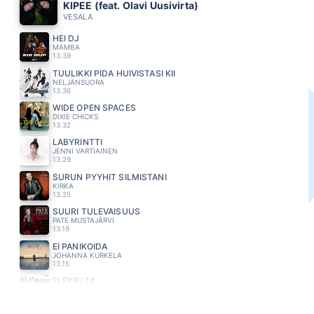
KIPEE (feat. Olavi Uusivirta)
VESALA
HEI DJ
MAMBA
13.39
TUULIKKI PIDA HUIVISTASI KII
NELJÄNSUORA
13.36
WIDE OPEN SPACES
DIXIE CHICKS
13.32
LABYRINTTI
JENNI VARTIAINEN
13.29
SURUN PYYHIT SILMISTÄNI
KIRKA
13.25
SUURI TULEVAISUUS
PATE MUSTAJÄRVI
13.19
EI PANIKOIDA
JOHANNA KURKELA
13.15
ELEKIELTA
CLIFTERS
13.12