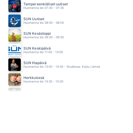
HALOO HELSINKI
Tampereenkiäliset uutiset
12.15
Huomenna klo 07:30 - 07:35
KUUMA TANSSI
KURRE
SUN Uutiset
12.12
Huomenna klo 08:00 - 08:05
SUN Kesästoppi
Huomenna klo 09:30 - 09:35
SUN Keskipäivä
Huomenna klo 11:00 - 13:00
SUN Iltapäivä
Huomenna klo 13:00 - 14:30 - Studiossa: Kaisu Lämsä
Herkkukesä
Huomenna klo 14:30 - 15:00
Heinäpellon laidalla
Huomenna klo 15:00 - 16:00