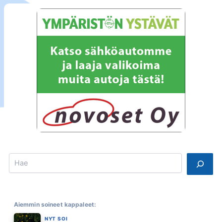
Search
Aiemmin soineet kappaleet:
NYT SOI