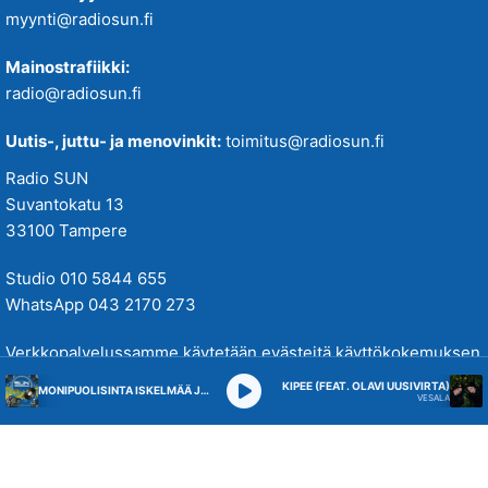
myynti@radiosun.fi
Mainostrafiikki:
radio@radiosun.fi
Uutis-, juttu- ja menovinkit:
toimitus@radiosun.fi
Radio SUN
Suvantokatu 13
33100 Tampere
Studio 010 5844 655
WhatsApp 043 2170 273
Verkkopalvelussamme käytetään evästeitä käyttökokemuksen
parantamiseksi. Tutustu tietosuojakäytäntöihimme
täällä
.
KIPEE (FEAT. OLAVI UUSIVIRTA)
MONIPUOLISINTA ISKELMÄÄ JA PARASTA POPPIA
VESALA