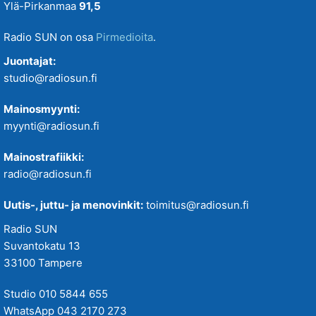
Ylä-Pirkanmaa
91,5
Radio SUN on osa
Pirmedioita
.
Juontajat:
studio@radiosun.fi
Mainosmyynti:
myynti@radiosun.fi
Mainostrafiikki:
radio@radiosun.fi
Uutis-, juttu- ja menovinkit:
toimitus@radiosun.fi
Radio SUN
Suvantokatu 13
33100 Tampere
Studio 010 5844 655
WhatsApp 043 2170 273