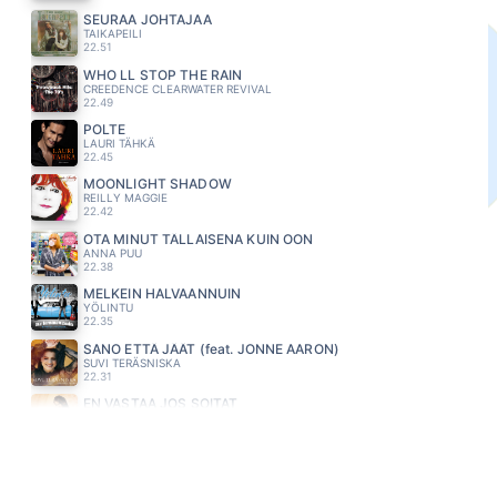
SEURAA JOHTAJAA
TAIKAPEILI
22.51
WHO LL STOP THE RAIN
CREEDENCE CLEARWATER REVIVAL
22.49
POLTE
LAURI TÄHKÄ
22.45
MOONLIGHT SHADOW
REILLY MAGGIE
22.42
OTA MINUT TÄLLAISENA KUIN OON
ANNA PUU
22.38
MELKEIN HALVAANNUIN
YÖLINTU
22.35
SANO ETTÄ JÄÄT (feat. JONNE AARON)
SUVI TERÄSNISKA
22.31
EN VASTAA JOS SOITAT
ANNE MATTILA
22.24
SYDÄN OTTI VAATTEET POIS
RODEO
22.17