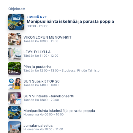
WAITING FOR A STAR TO FALL
BOY MEETS GIRL
Ohjelmat:
22.13
LIVENÄ NYT
ENTISELLE
Monipuolisinta iskelmää ja parasta poppia
MARISKA
00:00 - 09:00
22.10
IF YOU HAD MY LOVE
VIIKONLOPUN MENOVINKIT
JENNIFER LOPEZ
Tänään klo 10:00 - 11:00
22.05
TULINEN SYDAN
LEVYHYLLYLLÄ
JANNE TULKKI
Tänään klo 11:00 - 12:00
22.02
SITA ET KOSKAAN KYSYNYT
Piha ja puutarha
HEIDI PAKARINEN
Tänään klo 12:00 - 13:00 - Studiossa: Pinsiön Taimisto
21.58
LIIAN VAHAN SITTENKIN
SUN Suosikit TOP 20
MAMBA
Tänään klo 14:00 - 16:00
21.55
POWER OF LOVE
SUN Viihteelle -toivekonsertti
HUEY LEWIS AND THE NEWS
Tänään klo 18:00 - 22:00
21.51
YHTEISTÄ AIKAA
Monipuolisinta iskelmää ja parasta poppia
EINI
Huomenna klo 00:00 - 10:00
21.47
WHEN YOU SAY NOTHING AT ALL
Jumalanpalvelus
RONAN KEATING
Huomenna klo 10:00 - 11:00
21.44