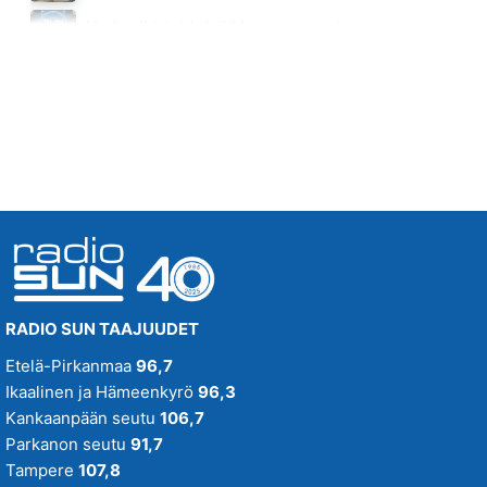
SYNNYTTY SAUNOMAAN
Monipuolisinta iskelmää ja parasta poppia
OLLI HALONEN
Huomenna klo 11:00 - 23:59
21.41
RADIO SUN TAAJUUDET
Etelä-Pirkanmaa
96,7
Ikaalinen ja Hämeenkyrö
96,3
Kankaanpään seutu
106,7
Parkanon seutu
91,7
Tampere
107,8