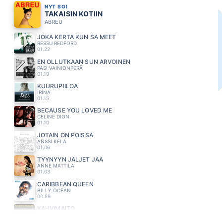
NYT SOI
TAKAISIN KOTIIN
ABREU
JOKA KERTA KUN SA MEET
RESSU REDFORD
01.22
EN OLLUTKAAN SUN ARVOINEN
PASI VAINIONPERÄ
01.19
KUURUPIILOA
IRINA
01.15
BECAUSE YOU LOVED ME
CELINE DION
01.10
JOTAIN ON POISSA
ANSSI KELA
01.06
TYYNYYN JÄLJET JÄÄ
ANNE MATTILA
01.03
CARIBBEAN QUEEN
BILLY OCEAN
00.59
KAHVIMAITO
ARTTU WISKARI
00.55