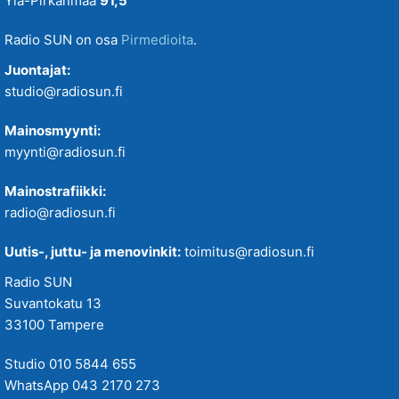
Ylä-Pirkanmaa
91,5
Radio SUN on osa
Pirmedioita
.
Juontajat:
studio@radiosun.fi
Mainosmyynti:
myynti@radiosun.fi
Mainostrafiikki:
radio@radiosun.fi
Uutis-, juttu- ja menovinkit:
toimitus@radiosun.fi
Radio SUN
Suvantokatu 13
33100 Tampere
Studio 010 5844 655
WhatsApp 043 2170 273