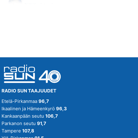
SUN Kesästoppi
RESONOI
Tänään klo 16:15 - 16:20
JOHANNA DEBRECZENI
00.17
EN HALUU KUOLLA TÄNÄ YÖNA
JENNI VARTIAINEN
00.13
RADIO SUN TAAJUUDET
Etelä-Pirkanmaa
96,7
Ikaalinen ja Hämeenkyrö
96,3
Kankaanpään seutu
106,7
Parkanon seutu
91,7
Tampere
107,8